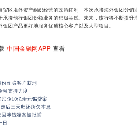
。
贸区境外资产组织经营的政策红利，本次承接海外银团分销
于承接他行银团份额业务的积极尝试。未来，该行将不断提升
外银团产品更好地服务优质核心客户以及大型项目。
下载
中国金融网APP
查看
身份诈骗客户获刑
金融支持力度
陷民企10亿余元骗贷案
 带走后三天归还所欠本息
宏因涉钱端案被批捕
十日