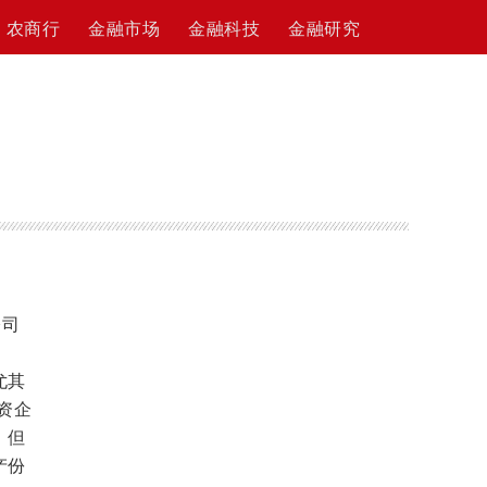
农商行
金融市场
金融科技
金融研究
公司
尤其
资企
，但
产份