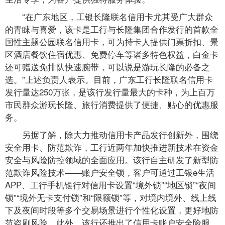
“在广东地区，工银长隆联名信用卡尤其受广大群众
的青睐与喜爱，该卡是工行与长隆集团合作发行的首款全
国性主题公园联名信用卡，可为持卡人提供门票折扣、景
区酒店餐饮住宿优惠、免费停车等诸多特色权益，白金卡
还可赠送免排队快速腕带，可以说是游玩长隆的必备之
选。”上述负责人表示。目前，广东工行长隆联名信用卡
发行量达250万张，是该行发行量最大的卡种，为上百万
市民群众游玩长隆、旅行消费提供了便捷、贴心的优惠服
务。
另据了解，除大力推动信用卡产品发行创新外，围绕
安全用卡、防范欺诈，工行近两年加快推进新技术在资金
安全与风险防控领域的全面应用。该行自主研发了新型防
范欺诈风险技术——账户安全锁，客户可通过工银e生活
APP、工行手机银行对信用卡设置“境外锁”“地区锁”“夜间
锁”“境外无卡支付锁”和“限额锁”等，对境内境外、线上线
下及夜间时段等多个交易场景进行个性化设置，更好地防
范盗刷风险。此外，该行还推出了信用卡账户安全险服