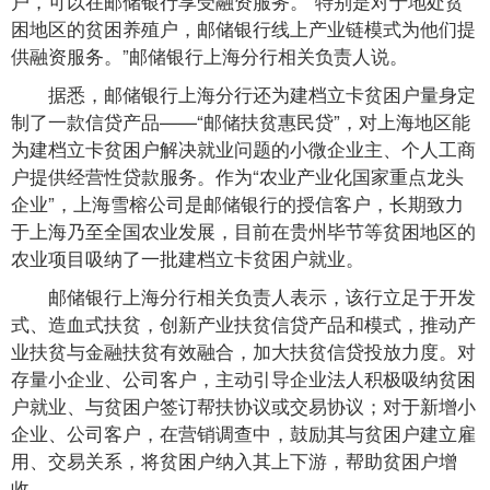
户，可以在邮储银行享受融资服务。“特别是对于地处贫
困地区的贫困养殖户，邮储银行线上产业链模式为他们提
供融资服务。”邮储银行上海分行相关负责人说。
据悉，邮储银行上海分行还为建档立卡贫困户量身定
制了一款信贷产品——“邮储扶贫惠民贷”，对上海地区能
为建档立卡贫困户解决就业问题的小微企业主、个人工商
户提供经营性贷款服务。作为“农业产业化国家重点龙头
企业”，上海雪榕公司是邮储银行的授信客户，长期致力
于上海乃至全国农业发展，目前在贵州毕节等贫困地区的
农业项目吸纳了一批建档立卡贫困户就业。
邮储银行上海分行相关负责人表示，该行立足于开发
式、造血式扶贫，创新产业扶贫信贷产品和模式，推动产
业扶贫与金融扶贫有效融合，加大扶贫信贷投放力度。对
存量小企业、公司客户，主动引导企业法人积极吸纳贫困
户就业、与贫困户签订帮扶协议或交易协议；对于新增小
企业、公司客户，在营销调查中，鼓励其与贫困户建立雇
用、交易关系，将贫困户纳入其上下游，帮助贫困户增
收。