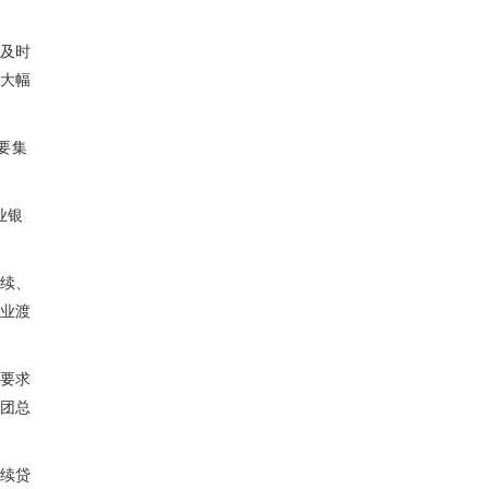
及时
大幅
要集
业银
续、
业渡
要求
团总
续贷