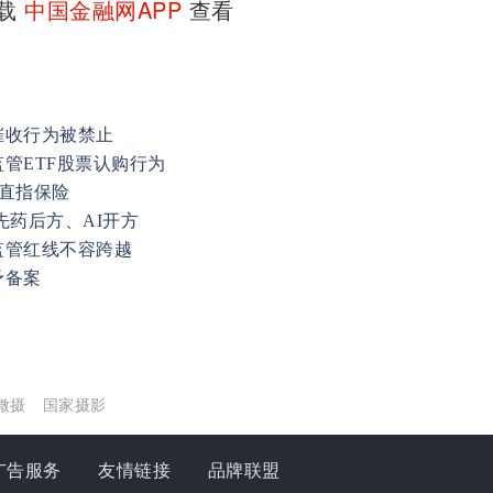
下载
中国金融网APP
查看
催收行为被禁止
管ETF股票认购行为
规直指保险
先药后方、AI开方
监管红线不容跨越
予备案
微摄
国家摄影
广告服务
友情链接
品牌联盟