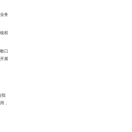
业务
核权
敞口
开展
与指
用，