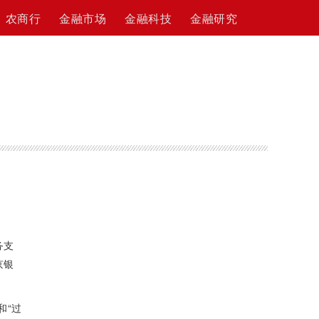
农商行
金融市场
金融科技
金融研究
务支
京银
和“过