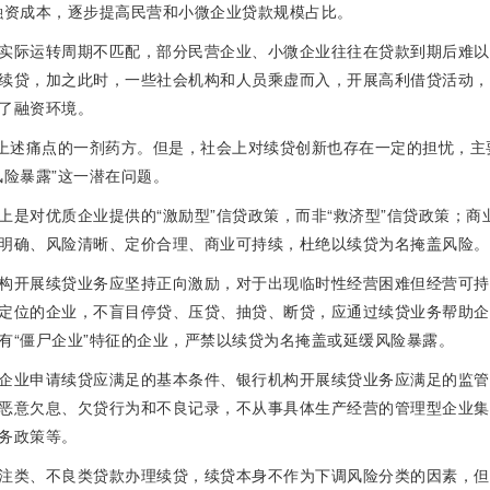
融资成本，逐步提高民营和小微企业贷款规模占比。
实际运转周期不匹配，部分民营企业、小微企业往往在贷款到期后难以
续贷，加之此时，一些社会机构和人员乘虚而入，开展高利借贷活动，
了融资环境。
决上述痛点的一剂药方。但是，社会上对续贷创新也存在一定的担忧，主
风险暴露”这一潜在问题。
上是对优质企业提供的“激励型”信贷政策，而非“救济型”信贷政策；商
明确、风险清晰、定价合理、商业可持续，杜绝以续贷为名掩盖风险。
构开展续贷业务应坚持正向激励，对于出现临时性经营困难但经营可持
定位的企业，不盲目停贷、压贷、抽贷、断贷，应通过续贷业务帮助企
有“僵尸企业”特征的企业，严禁以续贷为名掩盖或延缓风险暴露。
企业申请续贷应满足的基本条件、银行机构开展续贷业务应满足的监管
恶意欠息、欠贷行为和不良记录，不从事具体生产经营的管理型企业集
务政策等。
注类、不良类贷款办理续贷，续贷本身不作为下调风险分类的因素，但