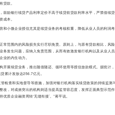
有贷款。
，鼓励银行续贷产品利率定价不高于续贷前贷款利率水平，严禁借续贷
资成本。
营和小微企业授信尤其是续贷业务的考核权重，降低从业人员的利润考
正常范围内的风险损失实行尽职免责。原则上，与原有贷款相比，风险
业务发生问题，应纳入免责范围，从而有效激发银行机构以及从业人员
企业的内生动力。
构开展续贷业务，推出随借随还、循环使用等授信放款模式。据统计，
贷累计发放达256.7亿元。
监管检查和实地督导等措施，加强对银行机构落实续贷政策的持续监测
整改，对成效突出的机构则适当提高监管容忍度，发挥正面典型示范作
优质企业融资周转‘无缝衔接’。”蒋平说。