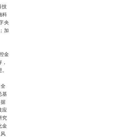
科技
融科
字央
；加
控金
存，
进。
，全
总基
数据
技应
研究
化金
统风