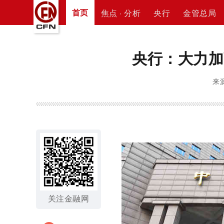
首页
焦点 · 分析
央行
金管总局
央行：大力加
来源
关注金融网