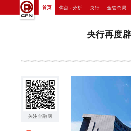
首页
焦点 · 分析
央行
金管总局
央行再度辟
关注金融网