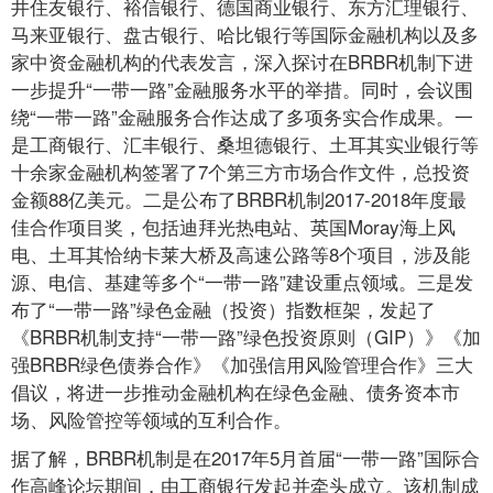
井住友银行、裕信银行、德国商业银行、东方汇理银行、
马来亚银行、盘古银行、哈比银行等国际金融机构以及多
家中资金融机构的代表发言，深入探讨在BRBR机制下进
一步提升“一带一路”金融服务水平的举措。同时，会议围
绕“一带一路”金融服务合作达成了多项务实合作成果。一
是工商银行、汇丰银行、桑坦德银行、土耳其实业银行等
十余家金融机构签署了7个第三方市场合作文件，总投资
金额88亿美元。二是公布了BRBR机制2017-2018年度最
佳合作项目奖，包括迪拜光热电站、英国Moray海上风
电、土耳其恰纳卡莱大桥及高速公路等8个项目，涉及能
源、电信、基建等多个“一带一路”建设重点领域。三是发
布了“一带一路”绿色金融（投资）指数框架，发起了
《BRBR机制支持“一带一路”绿色投资原则（GIP）》《加
强BRBR绿色债券合作》《加强信用风险管理合作》三大
倡议，将进一步推动金融机构在绿色金融、债务资本市
场、风险管控等领域的互利合作。
据了解，BRBR机制是在2017年5月首届“一带一路”国际合
作高峰论坛期间，由工商银行发起并牵头成立。该机制成