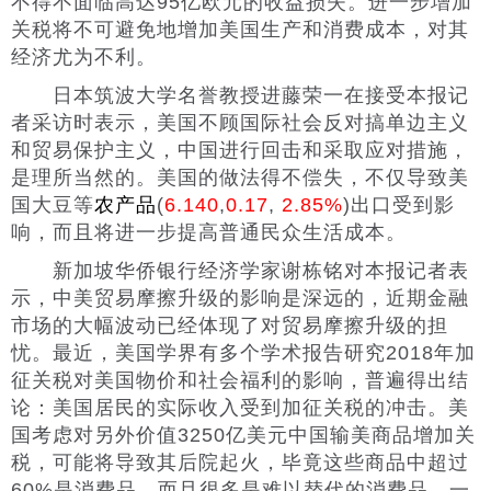
不得不面临高达95亿欧元的收益损失。进一步增加
关税将不可避免地增加美国生产和消费成本，对其
经济尤为不利。
日本筑波大学名誉教授进藤荣一在接受本报记
者采访时表示，美国不顾国际社会反对搞单边主义
和贸易保护主义，中国进行回击和采取应对措施，
是理所当然的。美国的做法得不偿失，不仅导致美
国大豆等
农产品
(
6.140
,
0.17
,
2.85%
)出口受到影
响，而且将进一步提高普通民众生活成本。
新加坡华侨银行经济学家谢栋铭对本报记者表
示，中美贸易摩擦升级的影响是深远的，近期金融
市场的大幅波动已经体现了对贸易摩擦升级的担
忧。最近，美国学界有多个学术报告研究2018年加
征关税对美国物价和社会福利的影响，普遍得出结
论：美国居民的实际收入受到加征关税的冲击。美
国考虑对另外价值3250亿美元中国输美商品增加关
税，可能将导致其后院起火，毕竟这些商品中超过
60%是消费品，而且很多是难以替代的消费品。一