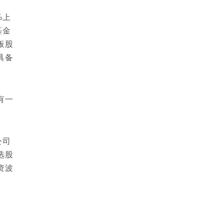
%上
基金
板股
具备
有一
公司
选股
资波