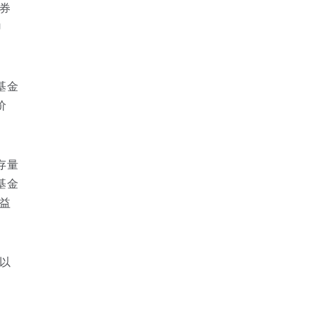
券
申
基金
价
。
存量
基金
益
以