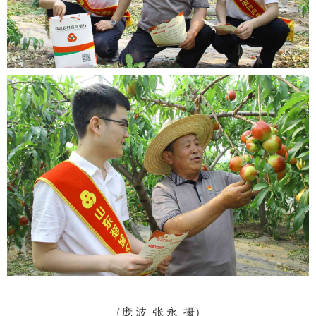
（庞 波
张 永
摄）