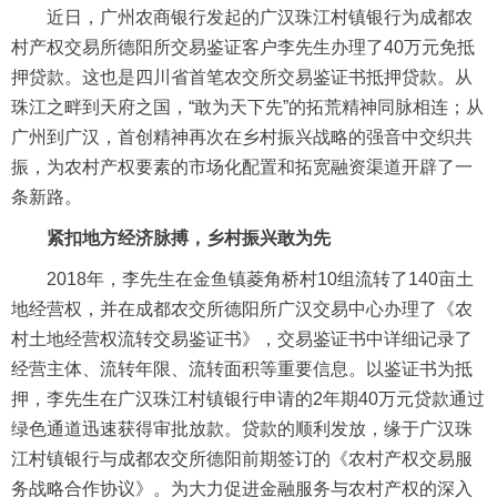
近日，广州农商银行发起的广汉珠江村镇银行为成都农
村产权交易所德阳所交易鉴证客户李先生办理了40万元免抵
押贷款。这也是四川省首笔农交所交易鉴证书抵押贷款。从
珠江之畔到天府之国，“敢为天下先”的拓荒精神同脉相连；从
广州到广汉，首创精神再次在乡村振兴战略的强音中交织共
振，为农村产权要素的市场化配置和拓宽融资渠道开辟了一
条新路。
紧扣地方经济脉搏，乡村振兴敢为先
2018年，李先生在金鱼镇菱角桥村10组流转了140亩土
地经营权，并在成都农交所德阳所广汉交易中心办理了《农
村土地经营权流转交易鉴证书》，交易鉴证书中详细记录了
经营主体、流转年限、流转面积等重要信息。以鉴证书为抵
押，李先生在广汉珠江村镇银行申请的2年期40万元贷款通过
绿色通道迅速获得审批放款。贷款的顺利发放，缘于广汉珠
江村镇银行与成都农交所德阳前期签订的《农村产权交易服
务战略合作协议》。为大力促进金融服务与农村产权的深入