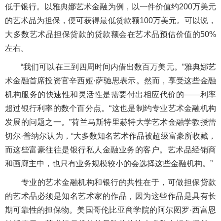
低于银行。以雅典娜艺术金融为例，以一件价值约200万美元
的艺术品为担保，便可获得最低贷款额100万美元。可以说，
大多数艺术品担保贷款的贷款额会在艺术品预估价值的50%
左右。
“我们可以在三到四周时间内借出数百万美元。”雅典娜艺
术金融首席投资官辛西娅·萨驰思表示。然而，享受这些金融
机构服务的快速性和灵活性是需要付出相应代价的——利率
超过银行利率的数个百分点。“这也是制约专业艺术金融机构
发展的问题之一。”荷兰马斯特里赫特大学艺术金融学教授蕾
切尔·普纳尔认为，“大多数知名艺术作品被超级富豪所收藏，
而这些富豪往往是银行私人金融业务的客户。艺术品经销商
和画廊主中，也只有业务规模较小的会选择这些金融机构。”
专业的艺术金融机构和银行的共性在于，可做担保贷款
的艺术品必须是知名艺术家的作品，因为这些作品是具有长
期可靠性的担保物。美国哥伦比亚商学院的阿尔图罗·西富恩