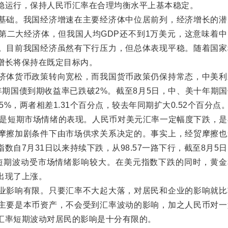
稳运行，保持人民币汇率在合理均衡水平上基本稳定。
础。我国经济增速在主要经济体中位居前列，经济增长的潜
第二大经济体，但我国人均GDP还不到1万美元，这意味着中
。目前我国经济虽然有下行压力，但总体表现平稳。随着国家
增长将保持在既定目标内。
体货币政策转向宽松，而我国货币政策仍保持常态，中美利
年期国债到期收益率已跌破2%。截至8月5日，中、美十年期
75%，两者相差1.31个百分点，较去年同期扩大0.52个百分点
是短期市场情绪的表现。人民币对美元汇率一定幅度下跌，是
摩擦加剧条件下由市场供求关系决定的。事实上，经贸摩擦也
数自7月31日以来持续下跌，从98.57一路下行，截至8月5
汇率短期波动受市场情绪影响较大。在美元指数下跌的同时，黄
出现了上涨。
影响有限。只要汇率不大起大落，对居民和企业的影响就比
主要是本币资产，不会受到汇率波动的影响，加之人民币对一
汇率短期波动对居民的影响是十分有限的。