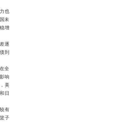
力也
国未
稳增
差逐
国债到
。
在全
影响
日，美
金和日
较有
篮子