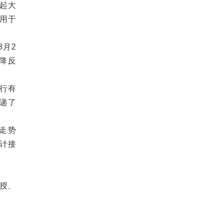
起大
用于
月2
不降反
行有
递了
走势
预计接
授、