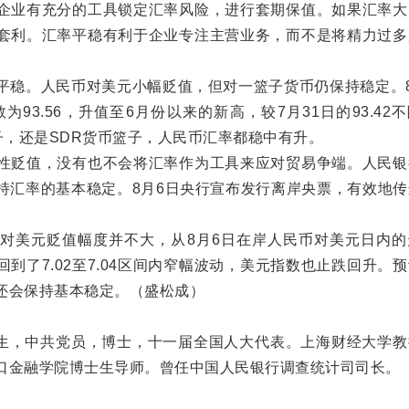
业有充分的工具锁定汇率风险，进行套期保值。如果汇率大
套利。汇率平稳有利于企业专注主营业务，而不是将精力过多
稳。人民币对美元小幅贬值，但对一篮子货币仍保持稳定。8
为93.56，升值至6月份以来的新高，较7月31日的93.42
子，还是SDR货币篮子，人民币汇率都稳中有升。
贬值，没有也不会将汇率作为工具来应对贸易争端。人民银
持汇率的基本稳定。8月6日央行宣布发行离岸央票，有效地传
。
美元贬值幅度并不大，从8月6日在岸人民币对美元日内的
到了7.02至7.04区间内窄幅波动，美元指数也止跌回升。
还会保持基本稳定。（盛松成）
生，中共党员，博士，十一届全国人大代表。上海财经大学教
口金融学院博士生导师。曾任中国人民银行调查统计司司长。