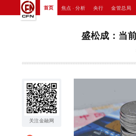
首页
焦点 · 分析
央行
金管总局
盛松成：当
关注金融网