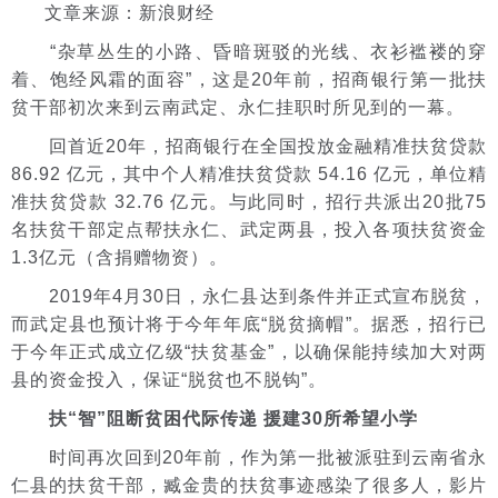
文章来源：新浪财经
“杂草丛生的小路、昏暗斑驳的光线、衣衫褴褛的穿
着、饱经风霜的面容”，这是20年前，招商银行第一批扶
贫干部初次来到云南武定、永仁挂职时所见到的一幕。
回首近20年，招商银行在全国投放金融精准扶贫贷款
86.92 亿元，其中个人精准扶贫贷款 54.16 亿元，单位精
准扶贫贷款 32.76 亿元。与此同时，招行共派出20批75
名扶贫干部定点帮扶永仁、武定两县，投入各项扶贫资金
1.3亿元（含捐赠物资）。
2019年4月30日，永仁县达到条件并正式宣布脱贫，
而武定县也预计将于今年年底“脱贫摘帽”。据悉，招行已
于今年正式成立亿级“扶贫基金”，以确保能持续加大对两
县的资金投入，保证“脱贫也不脱钩”。
扶“智”阻断贫困代际传递 援建30所希望小学
时间再次回到20年前，作为第一批被派驻到云南省永
仁县的扶贫干部，臧金贵的扶贫事迹感染了很多人，影片