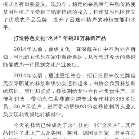
模式具有重要意义。现如今，稳定的采购量与采购价格使
贫困种植户享受到了稳定持续的收入，也使贫困地区建立
了优质农产品品牌，提升了困难种植户的种植技能和水
平。
打造特色文化“名片” 年销28万彝绣产品
2014年以前，彝绣文化一直深藏在山中不为外界所
知，当地绣女也只在家中自给自足，从没想过今天的彝绣
能够成为一种民族文化产业象征。
2014年以后，通过重组整合，招行把原来仅挂牌但
无实际职能的彝族刺绣协会运作起来，由协会负责彝族刺
绣培训、管理和监督，彝族刺绣专业合作社负责生产、宣
传和销售，带动永仁县彝族刺绣专业合作社的368名社
员、36户示范户，进而带动帮扶9346名彝族刺绣从业人
员实现就近就地转移就业。
今天的彝绣已经成为了永仁县的一张“金名片”，其产
品销往了北上广以及美国、英国、德国等国家，甚至在去