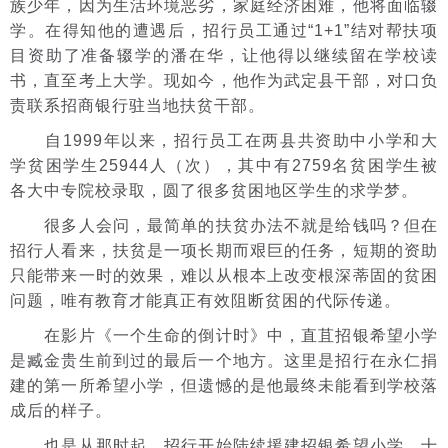
族少年，因为生活环境恶劣，家庭经济困难，他将面临辍
学。在得知他的遭遇后，招行员工通过“1+1”结对帮扶项
目资助了准备辍学的潘在华，让他得以继续留在学校读
书，直至考上大学。现如今，他作为武定县干部，对口负
责联系招商银行驻当地扶贫干部。
自1999年以来，招行员工在两县共资助中小学和大
学贫困学生25944人（次），其中有2759名贫困学生被
各大中专院校录取，圆了很多贫困地区学生的求学梦。
很多人会问，最简单的扶贫办法不就是给钱吗？但在
招行人看来，扶贫是一项长期而艰巨的任务，短期的资助
只能带来一时的效果，难以从根本上改变根深蒂固的贫困
问题，唯有教育才能真正有效阻断贫困的代际传递。
在影片《一个生命的倒计时》中，直苴招银希望小学
是臧金贵生前到过的最后一个地方。这里是招行在永仁捐
建的第一所希望小学，但遗憾的是他最终未能看到学校落
成后的样子。
也是从那时起，招行开始陆续援建招银希望小学，十