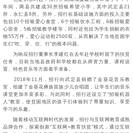
年间，两县共建成30所招银希望小学，其中武定县21
所，永仁县9所。另外，招行在基础设施方面的投入主要
包括10个招银爱心食堂，6个招银饮水工程，6栋招银爱
心宿舍，5栋招银教学楼等，同时还包括为学生捐献的衣
物55万件，爱心运动鞋2500双，从而解决了当地贫困学
生们“吃、穿、住、行”的根本问题。
为响应招行董事长李建红在去年赴学校时留下的扶贫
任务，目前当地县政府和学校都在从师资力量、课程设
置、特色音乐等方面着手准备。
2018年11月，招行向武定县捐赠了金葵花音乐教
室，组建了金葵花彝族苗族少儿合唱团，让学生们的音乐
课堂更加丰富多彩。与此同时，招行还设立了“招银机器
人”教室，使贫困地区的孩子们体验到了尊重知识、享受
学习的乐趣。
随着移动互联网时代的发展，招行与互联网教育成熟
品牌合作，探索创新“互联网+教育扶贫”模式，通过互联