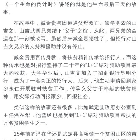
《一个生命的倒计时》讲述的就是他生命最后三天的故
事。
在故事中，臧金贵与因遭遇父母双亡、辍学务农的山
吉文、山吉武两兄弟结下“父子”之谊，从此，两兄弟的命
运在那一刻被改写。虽然后来臧金贵牺牲了，但招行对山
吉文兄弟的支持和援助并没有停止。
臧金贵用言传身教，将扶贫精神传承给招行人，而这
种传承也是对招行坚持了二十年的“1+1”结对资助项目最
大的收获。大学毕业后，山吉文加入了招商银行昆明分
行，成为了一名真正的招行人。后来，他主动申请回到家
乡永仁开展驻村扶贫工作，传承义父甘于奉献的扶贫精
神，用实际行动回报家乡、回报社会。
类似这样的故事还有很多，比如武定县政府办公室副
主任潘在华，他曾经也是受到“1+1”结对资助项目帮扶的
万名贫困学生之一。
15年前的潘在华还是武定县高桥镇一个贫困山区的苗