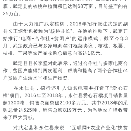
底，武定县的核桃种植面积已达到68万亩，目前盛产的有
25万亩。
由于大力推广武定核桃，2018年招行派驻武定的副
县长王炳华也被称为“核桃县长”。在他的推动下，武定开
始推行“电商+合作社+贫困户”的运作模式，截至今年3
月，武定政府已与多家电商签订框架协议，核桃、板粟、
桔柑、芒果等农产品收购总额意向高达1亿元。
武定县县长李坚对此表示，通过合作社与多家电商合
作，贫困户能得到两次返利，帮助和提高了两个合作社74
户贫困户生活水平和生产物资。
在永仁县，招行还引入知名电商并打造了“爱心石
榴”项目。2016年至2018年，永仁县爱心石榴项目销售量
超1300吨，销售总额突破2100多万元。其中2018年的采
购总量达525吨，销售总额819万元，为当地农户增收带
来了巨大贡献。
对武定县和永仁县来说，“互联网+农业产业化”扶贫