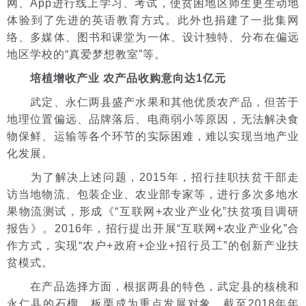
网、App进行线上学习、考试，使贫困地区师生更生动地
体验到了先进的英语教育方式。此外也捐建了一批集网
络、多媒体、图书和课堂为一体、设计独特、分布在偏远
地区学校的“真爱梦想教室”等。
培植增收产业 农产品收购意向达1亿元
武定、永仁两县盛产水果和其他优质农产品，但苦于
地理位置偏远、品牌落后、电商弱小等原因，无法解决食
物保鲜、运输等各个环节的实际困难，难以实现当地产业
化发展。
为了解决上述问题，2015年，招行挂职扶贫干部走
访当地物流、包装企业、农业部专家等，进行多次多地水
果物流测试，形成《“互联网+农业产业化”扶贫项目调研
报告》。2016年，招行提出开展“互联网+农业产业化”合
作方式，实现“农户+政府+企业+招行员工”的创新产业扶
贫模式。
在产品选择方面，根据两县的特色，武定县的核桃和
永仁县的石榴、板栗成为重点发展对象。截至2018年年