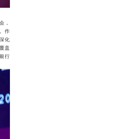
会，
。作
深化
覆盖
商银行