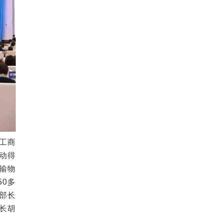
工商
动得
输物
0多
部长
行长胡