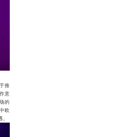
于推
作意
场的
中欧
遇。