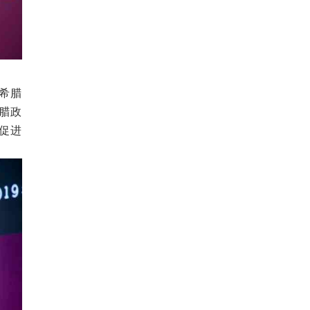
希腊
腊政
促进