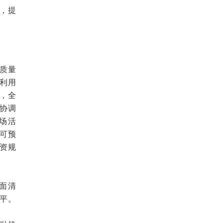
，提
质量
利用
，全
协调
场活
可预
资规
面清
平。