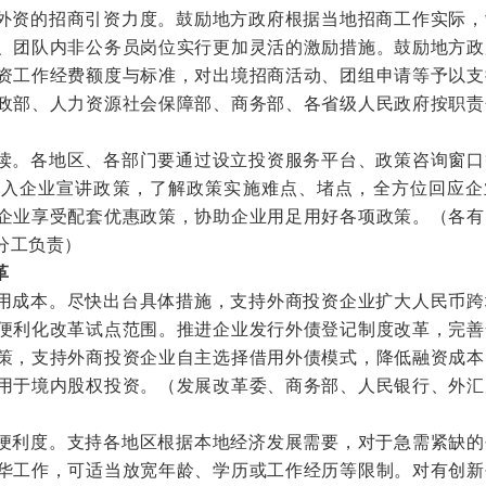
外资的招商引资力度。
鼓励地方政府根据当地招商工作实际，
、团队内非公务员岗位实行更加灵活的激励措施。鼓励地方政
资工作经费额度与标准，对出境招商活动、团组申请等予以支
政部、人力资源社会保障部、商务部、各省级人民政府按职责
读。
各地区、各部门要通过设立投资服务平台、政策咨询窗口
深入企业宣讲政策，了解政策实施难点、堵点，全方位回应企
企业享受配套优惠政策，协助企业用足用好各项政策。
（各有
分工负责）
革
用成本。
尽快出台具体措施，支持外商投资企业扩大人民币跨
便利化改革试点范围。推进企业发行外债登记制度改革，完善
策，支持外商投资企业自主选择借用外债模式，降低融资成本
用于境内股权投资。
（发展改革委、商务部、人民银行、外汇
便利度。
支持各地区根据本地经济发展需要，对于急需紧缺的
华工作，可适当放宽年龄、学历或工作经历等限制。对有创新