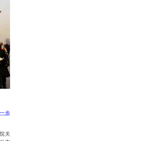
一步
院关