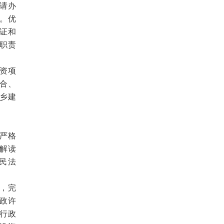
请办
。优
证和
职责
外资项
合、
乡建
严格
解读
民法
，完
政许
行政