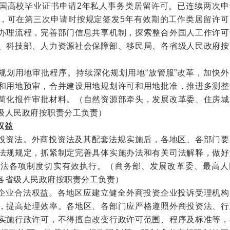
国高校毕业证书申请2年私人事务类居留许可。已连续两次申
，可在第三次申请时按规定签发5年有效期的工作类居留许可
办理流程，完善部门信息共享机制，探索整合外国人工作许可
、科技部、人力资源社会保障部、移民局、各省级人民政府按
规划用地审批程序。
持续深化规划用地“放管服”改革，加快
和用地预审，合并建设用地规划许可和用地批准，推进多测整
简化报件审批材料。
（自然资源部牵头，发展改革委、住房城
级人民政府按职责分工负责）
权益
投资法。
外商投资法及其配套法规实施后，各地区、各部门要
法规规定，抓紧制定完善具体实施办法和有关司法解释，做好
资法各项制度切实有效执行。
（商务部、发展改革委、最高人
各省级人民政府按职责分工负责）
企业合法权益。
各地区应建立健全外商投资企业投诉受理机构
，提高处理效率。各地区、各部门应严格遵照外商投资法、行
实施行政许可，不得擅自改变行政许可范围、程序及标准等，