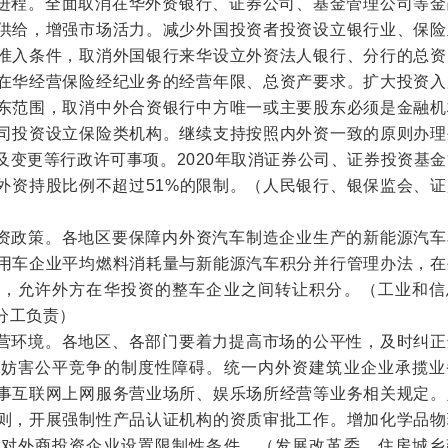
进程。
全面取消在华外资银行、证券公司、基金管理公司等金
供给，增强市场活力。减少外国投资者投资设立银行业、保险
准入条件，取消外国银行来华设立外资法人银行、分行的总资
在华经营保险经纪业务的经营年限、总资产要求。扩大投资入
东范围，取消中外合资银行中方唯一或主要股东必须是金融机
司投资设立保险类机构。继续支持按照内外资一致的原则办理
及变更等行政许可事项。2020年取消证券公司、证券投资基
外资持股比例不超过51%的限制。
（人民银行、银保监会、证
资政策。
各地区要保障内外资汽车制造企业生产的新能源汽车
用车企业平均燃料消耗量与新能源汽车积分并行管理办法，在
后，允许外方在华投资的整车企业之间转让积分。
（工业和信
分工负责）
营环境。
各地区、各部门要着力提高市场的公平性，及时纠正
除妨害公平竞争的制度性障碍。统一内外资建筑业企业承揽业
事互联网上网服务营业场所、娱乐场所经营等业务相关规定。
则，开展强制性产品认证机构的资质审批工作。增加化学品物
针对外商投资企业设置限制性条件。
（发展改革委、住房城乡