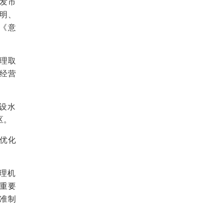
发市
明、
《意
理取
经营
设水
区。
优化
理机
重要
准制