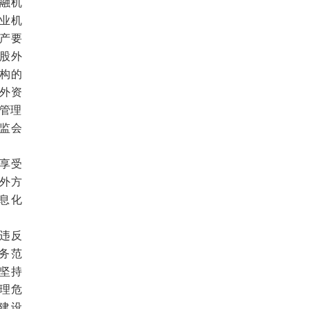
融机
业机
产要
股外
构的
外资
金管理
监会
享受
外方
息化
违反
务范
坚持
理危
建设