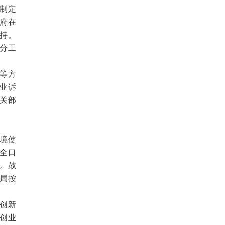
制定
府在
持。
分工
等方
业诉
关部
境使
全口
。鼓
局按
创新
创业