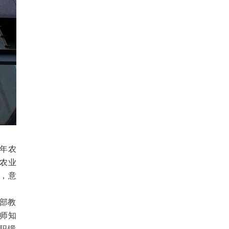
年农
农业
，意
部教
师知
职锻