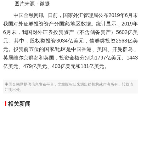
图片来源：微摄
中国金融网讯 日前，国家外汇管理局公布
2019
年
6
月末
我国对外证券投资资产分国家
/
地区数据。统计显示，
2019
年
6
月末，我国对外证券投资资产（不含储备资产）
5602
亿美
元。其中，股权类投资
3034
亿美元，债券类投资
2568
亿美
元。投资前五位的国家
/
地区是中国香港、美国、开曼群岛、
英属维尔京群岛和英国，投资金额分别为
1797
亿美元、
1443
亿美元、
479
亿美元、
403
亿美元和
181
亿美元。
中国金融网提供信息发布平台，文章版权归来源出处机构或作者所有，转载请
注明出处。
相关新闻