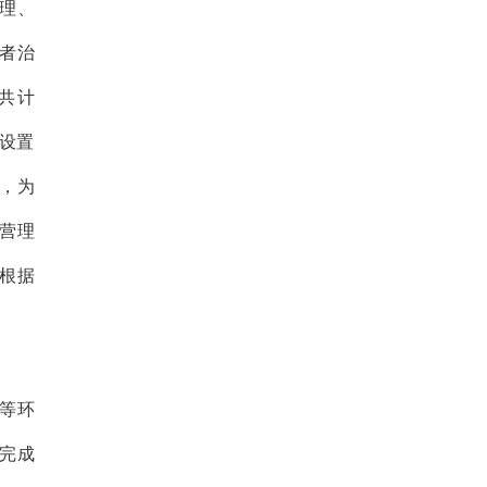
理、
者治
共计
形设置
，为
营理
根据
等环
完成