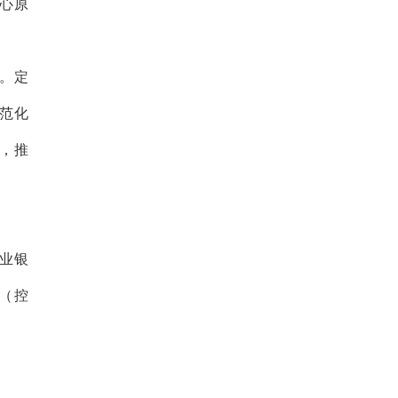
心原
。定
范化
，推
业银
（控