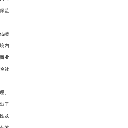
保监
估结
境内
商业
险社
理、
出了
性及
有效