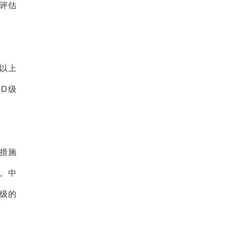
评估
0以上
为D级
措施
。中
级的