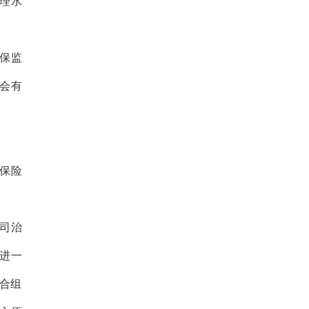
理水
保监
会有
保险
司治
进一
合组