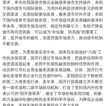
需求，率先在我国债市推出金融债券做市支持操作，有助
于国内债市与国际接轨，为境外机构提供便利多元的投资
交易渠道，实现创新驱动发展，服务债市对外开放；有助
于国内债券市场价格发现，为市场提供真实准确的基准利
率体系，增强市场流动性、稳定性和吸引力；有助于降低
做市商存货风险，可以成为“补短板、防风险”的重要工
具，提升做市积极性，深度挖掘市场潜力，推动债市机制
不断完善。
据悉，为贯彻落实党中央、国务院全面做好“六稳”工
作的决策部署，国开行通过市场化筹资，把政府信用和市
场资源连接起来，发挥中长期投融资的独特优势和作用，
动员和引导社会资金服务国家发展战略。目前，国开行市
场化发债筹资占全行总负债约60%，是我国仅次于财政部
的第二大债券发行体。多年来，国开行探索建立并不断完
善一级市场和二级市场联动机制，打造了受到境内外投资
者认可的“国开债谱系”，健全了市场价格发现功能，积极
助力金融供给侧结构性改革和利率市场化，为降低企业融
资成本、支持实体经济发展提供了有力支持。