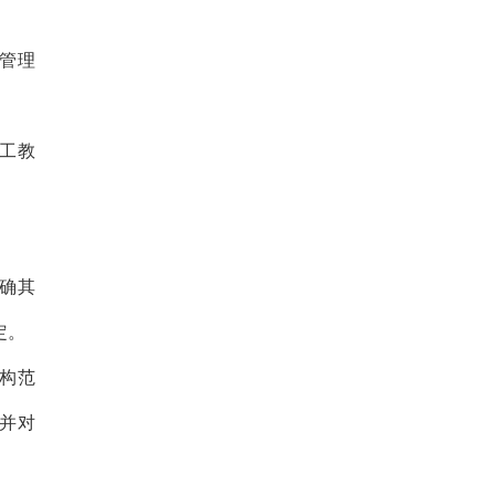
管理
工教
确其
定。
构范
并对