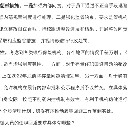
避惩戒措施。一是
加强内部问责。对于员工通过不正当手段逃避
据内部规章制度进行处理。
二是
强化监管约束。要求监管机构
建立整改跟踪台账，持续跟进整改进展和结果，开展整改问责
采取相应监管措施，并视情形进行行政处罚。
弹性。
考虑到各类银行保险机构、各个地区的情况千差万别，《
，适当增强制度弹性。一方面，对于存量任职回避问题的整改
则上在2022年底前将存量问题清理完毕。另一方面，对于确
，允许机构在履行内部审批和公示程序后予以豁免。在具体落
自身实际，按照不削弱内控机制有效性、有利于机构稳健运行
的分步清理计划，稳妥有序推动履职回避工作落到实处。
键人员的任职回避要求具体有哪些？