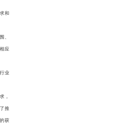
求和
围、
相应
行业
求，
了推
的获