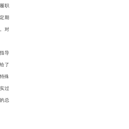
履职
定期
。对
指导
给了
有特殊
实过
的总