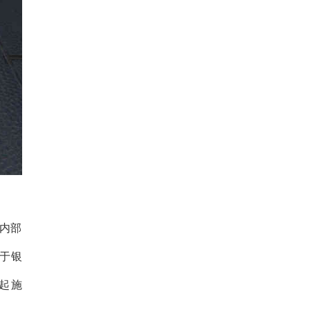
内部
于银
起施