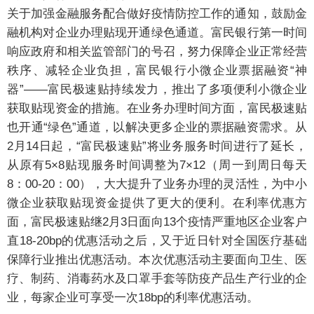
关于加强金融服务配合做好疫情防控工作的通知，鼓励金
融机构对企业办理贴现开通绿色通道。富民银行第一时间
响应
政府和相关监管部门的号召，
努力保障企业正常经营
秩序、减轻企业负担
，富民银行小微企业票据融资“神
器”——
富民极速贴
持续发力，推出了多项便利小微企业
获取贴现资金的措施。在业务办理时间方面，富民极速贴
也开通“绿色”通道，以解决更多企业的票据融资需求。从
2月14日起，“富民极速贴”将业务服务时间进行了延长，
从原有5×8贴现服务时间调整为7×12（周一到周日每天
8：00-20：00），大大提升了业务办理的灵活性，为中小
微企业获取贴现资金提供了更大的便利。在利率优惠方
面，富民极速贴继2月3日面向13个疫情严重地区企业客户
直18-20bp的优惠活动之后，又
于近日
针对全国医疗基础
保障行业推出优惠活动。本次优惠活动主要面向卫生、医
疗、制药、消毒药水及口罩手套等防疫产品生产行业的企
业，每家企业可享受一次18bp的利率优惠活动
。