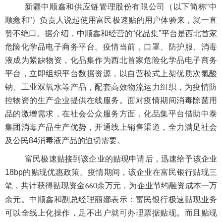
新疆中顺鑫和供应链管理股份有限公司（以下简称“中
顺鑫和”）负责人说起使用富民极速贴的用户体验来，就一直
赞不绝口。据介绍，中顺鑫和经营的“化品集”平台是西北首家
危险化学品电子商务平台。疫情当前，口罩、防护服、消毒
液成为紧缺物资，化品集作为西北首家危险化学品电子商务
平台，立即组织平台数据资源，以自营模式上架优质次氯酸
钠、工业双氧水等产品，配套高效物流运力组织，为疫情防
控物资的生产企业提供在线服务。面对疫情期间消毒除菌用
品的激增需求，在社会公众服务方面，化品集平台借助中泰
集团消毒产品生产优势，开通线上销售渠道，全力满足社会
及公民
84
消毒液产品的迫切需要。
富民极速贴接到该企业的贴现申请后，迅速给予该企业
18bp的贴现优惠政策。疫情期间，该企业在富民银行贴现三
笔，共计获得贴现资金
660
余万元，为企业节约融资成本一万
余元。中顺鑫和副总经理丽娜表示：富民银行极速贴现业务
可以全线上化操作，足不出户就可办理票据贴现。而且贴现