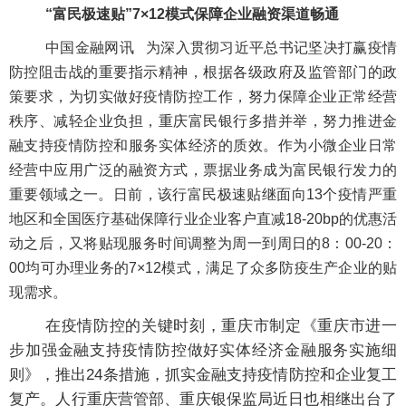
“富民极速贴”
7
×
12
模式保障企业融资渠道畅通
中国金融网讯 为深入贯彻习近平总书记坚决打赢疫情
防控阻击战的重要指示精神，根据各级政府及监管部门的政
策要求，为切实做好疫情防控工作，努力保障企业正常经营
秩序、减轻企业负担，重庆富民银行多措并举，努力推进金
融支持疫情防控和服务实体经济的质效。作为小微企业日常
经营中应用广泛的融资方式，票据业务成为富民银行发力的
重要领域之一。日前，
该行富民极速贴继面向
13
个疫情严重
地区
和
全国医疗基础保障行业企业客户直减
18-20bp
的优惠活
动之后，又
将贴现服务时间调整为周一到周日的
8
：
00-20
：
00
均可办理业务的
7
×
12
模式，
满足了众多防疫生产企业的贴
现需求。
在疫情防控的关键时刻，重庆市制定《重庆市进一
步加强金融支持疫情防控做好实体经济金融服务实施细
则》，推出24条措施，抓实金融支持疫情防控和企业复工
复产。人行重庆营管部、重庆银保监局近日也相继出台了