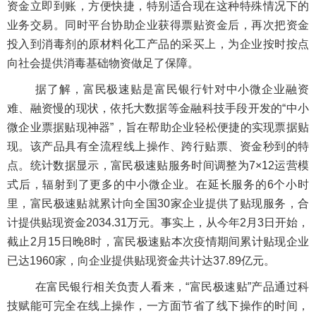
资金立即到账，方便快捷，特别适合现在这种特殊情况下的
业务交易。同时平台协助企业获得票贴资金后，再次把资金
投入到消毒剂的原材料化工产品的采买上，为企业按时按点
向社会提供消毒基础物资做足了保障。
据了解，富民极速贴是富民银行针对中小微企业融资
难、融资慢的现状，依托大数据等金融科技手段开发的“中小
微企业票据贴现神器”，旨在帮助企业轻松便捷的实现票据贴
现。该产品具有全流程线上操作、跨行贴票、资金秒到的特
点。统计数据显示，富民极速贴服务时间调整为7×12运营模
式后，辐射到了更多的中小微企业。在延长服务的6个小时
里，富民极速贴就累计向全国30家企业提供了贴现服务，合
计提供贴现资金2034.31万元。事实上，从今年2月3日开始，
截止2月15日晚8时，富民极速贴本次疫情期间累计贴现企业
已达1960家，向企业提供贴现资金共计达37.89亿元。
在富民银行相关负责人看来，
“
富民极速贴
”产品
通过科
技赋能可完全在线上操作，一方面节省了线下操作的时间，