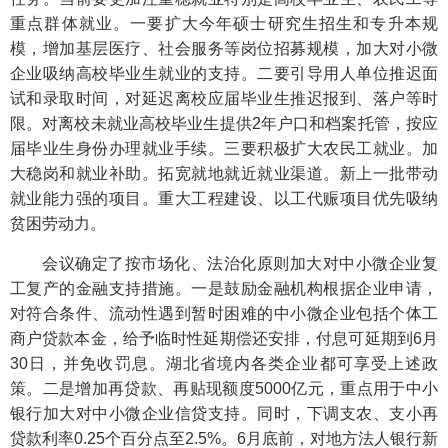
重点群体就业。一要扩大今年硕士研究生招生和专升本规
模，增加基层医疗、社会服务等岗位招募规模，加大对小微
企业吸纳高校毕业生就业的支持。二要引导用人单位推迟面
试和录取时间，对延迟离校应届毕业生推迟报到、落户等时
限。对离校未就业高校毕业生提供2年户口和档案托管，按应
届毕业生身份办理就业手续。三要积极扩大农民工就业。加
大稳岗和就业补助。拓宽就地就近就业渠道。新上一批带动
就业能力强的项目。重大工程建设、以工代赈项目优先吸纳
贫困劳动力。
会议确定了按市场化、法治化原则加大对中小微企业复
工复产的金融支持措施。一是鼓励金融机构根据企业申请，
对符合条件、流动性遇到暂时困难的中小微企业包括个体工
商户贷款本金，给予临时性延期偿还安排，付息可延期到6月
30日，并免收罚息。湖北省境内各类企业都可享受上述政
策。二是增加再贷款、再贴现额度5000亿元，重点用于中小
银行加大对中小微企业信贷支持。同时，下调支农、支小再
贷款利率0.25个百分点至2.5%。6月底前，对地方法人银行新