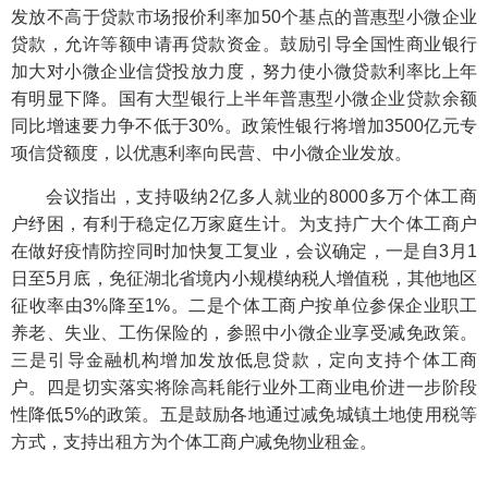
发放不高于贷款市场报价利率加50个基点的普惠型小微企业
贷款，允许等额申请再贷款资金。鼓励引导全国性商业银行
加大对小微企业信贷投放力度，努力使小微贷款利率比上年
有明显下降。国有大型银行上半年普惠型小微企业贷款余额
同比增速要力争不低于30%。政策性银行将增加3500亿元专
项信贷额度，以优惠利率向民营、中小微企业发放。
会议指出，支持吸纳2亿多人就业的8000多万个体工商
户纾困，有利于稳定亿万家庭生计。为支持广大个体工商户
在做好疫情防控同时加快复工复业，会议确定，一是自3月1
日至5月底，免征湖北省境内小规模纳税人增值税，其他地区
征收率由3%降至1%。二是个体工商户按单位参保企业职工
养老、失业、工伤保险的，参照中小微企业享受减免政策。
三是引导金融机构增加发放低息贷款，定向支持个体工商
户。四是切实落实将除高耗能行业外工商业电价进一步阶段
性降低5%的政策。五是鼓励各地通过减免城镇土地使用税等
方式，支持出租方为个体工商户减免物业租金。