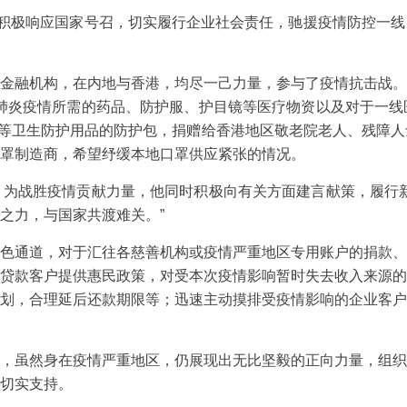
积极响应国家号召，切实履行企业社会责任，驰援疫情防控一线
融机构，在内地与香港，均尽一己力量，参与了疫情抗击战。
抗击肺炎疫情所需的药品、防护服、护目镜等医疗物资以及对于一
罩等卫生防护用品的防护包，捐赠给香港地区敬老院老人、残障
罩制造商，希望纾缓本地口罩供应紧张的情况。
战胜疫情贡献力量，他同时积极向有关方面建言献策，履行新
之力，与国家共渡难关。”
通道，对于汇往各慈善机构或疫情严重地区专用账户的捐款、
贷款客户提供惠民政策，对受本次疫情影响暂时失去收入来源的
划，合理延后还款期限等；迅速主动摸排受疫情影响的企业客户
虽然身在疫情严重地区，仍展现出无比坚毅的正向力量，组织
切实支持。