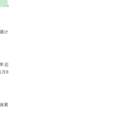
，累计
早启
1月8
人保累