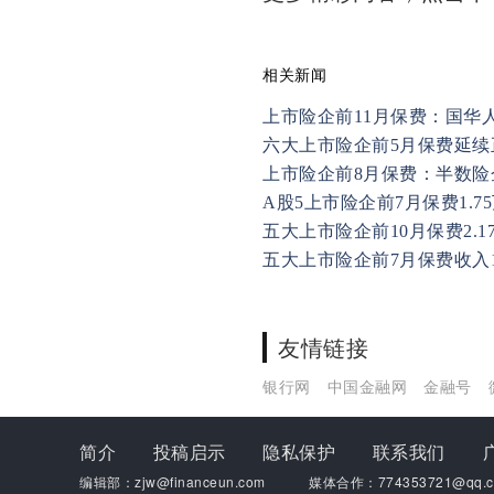
相关新闻
上市险企前11月保费：国华
六大上市险企前5月保费延续
上市险企前8月保费：半数险
A股5上市险企前7月保费1.7
五大上市险企前10月保费2.1
五大上市险企前7月保费收入1
友情链接
银行网
中国金融网
金融号
简介
投稿启示
隐私保护
联系我们
编辑部：zjw@financeun.com
媒体合作：774353721@qq.c