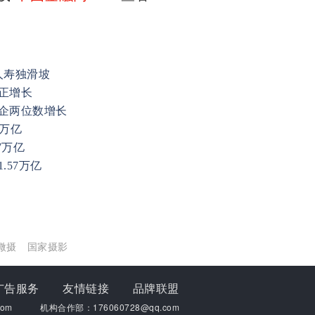
人寿独滑坡
正增长
企两位数增长
5万亿
7万亿
.57万亿
微摄
国家摄影
广告服务
友情链接
品牌联盟
om
机构合作部：176060728@qq.com