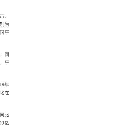
击。
别为
中国平
元，同
险、平
9年
此在
，同比
90亿