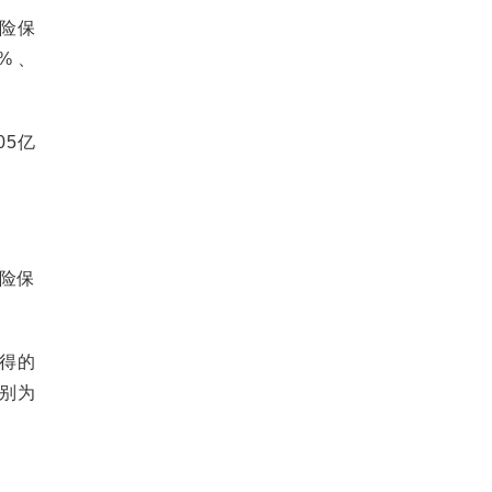
险保
0%、
05亿
保险保
得的
分别为