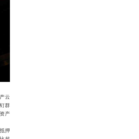
资产云
钉群
资产
抵押
比超