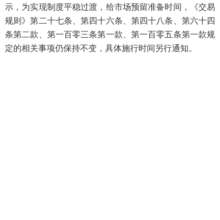
示，为实现制度平稳过渡，给市场预留准备时间，《交易
规则》第二十七条、第四十六条、第四十八条、第六十四
条第二款、第一百零三条第一款、第一百零五条第一款规
定的相关事项仍保持不变，具体施行时间另行通知。
北京商报记者查询发现，上述未施行的条款涉及全市
场最小申报数量调整为100股等规则。最新《交易规则》
第二十七条显示，“投资者买卖股票的单笔申报数量应当
不低于100股。卖出股票时，余额不足100股部分，应当一
次性申报卖出”。据此前的交易规则，“买卖股票的申报数
量应当为1000股或其整数倍。卖出股票时，余额不足
1000股部分，应当一次性申报卖出”。
如今，上述最新规则迎来实施之日。全国股转公司表
示，自3月30日起，全市场最小申报数量调整为100股，取
消整数倍要求；大宗交易支持全天收单并调整成交价范
围；做市交易按调整后的交易规则运行。