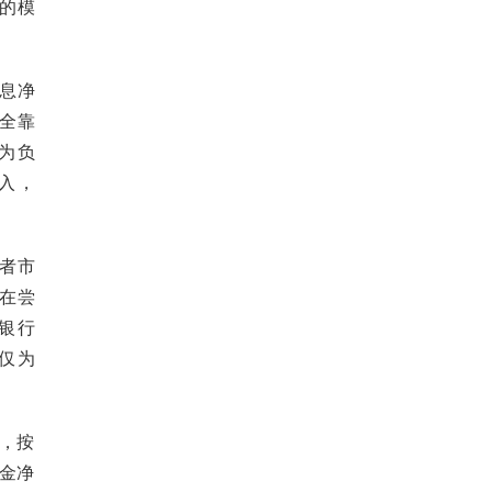
的模
息净
全靠
入为负
入，
者市
在尝
银行
比仅为
，按
佣金净