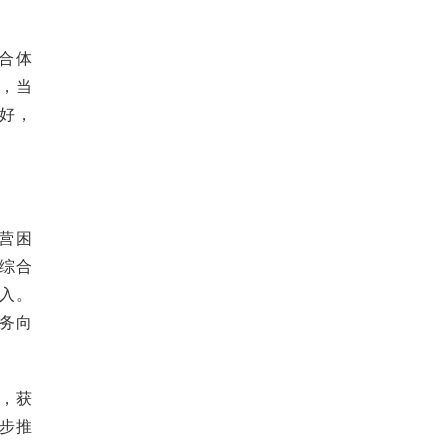
合体
，当
好，
营困
综合
入。
务向
，获
步推