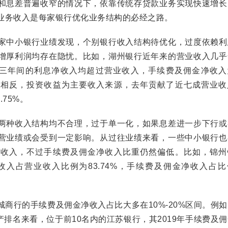
和息差普遍收窄的情况下，依靠传统存贷款业务实现快速增长
业务收入是每家银行优化业务结构的必经之路。
中小银行业绩发现，个别银行收入结构待优化，过度依赖利
增厚利润均存在隐忧。比如，湖州银行近年来的营业收入几乎
19年三年间的利息净收入均超过营业收入，手续费及佣金净收
之相反，投资收益为主要收入来源，去年贡献了近七成营业收
.75%。
种收入结构均不合理，过于单一化，如果息差进一步下行或
营业绩或会受到一定影响。从过往业绩来看，一些中小银行也
务收入，不过手续费及佣金净收入比重仍然偏低。比如，锦州
净收入占营业收入比例为83.74%，手续费及佣金净收入占
行的手续费及佣金净收入占比大多在10%-20%区间。例如
资产排名来看，位于前10名内的江苏银行，其2019年手续费及