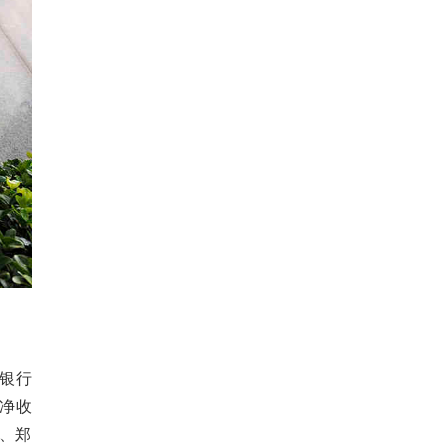
银行
净收
行、郑