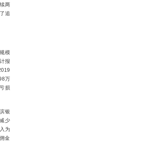
续两
了追
规模
审计报
019
98万
亏损
滨银
入减少
收入为
及佣金