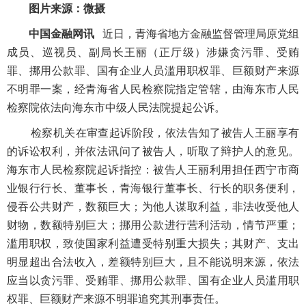
图片来源：微摄
中国金融网讯
近日，青海省地方金融监督管理局原党组
成员、巡视员、副局长王丽（正厅级）涉嫌贪污罪、受贿
罪、挪用公款罪、国有企业人员滥用职权罪、巨额财产来源
不明罪一案，经青海省人民检察院指定管辖，由海东市人民
检察院依法向海东市中级人民法院提起公诉。
检察机关在审查起诉阶段，依法告知了被告人王丽享有
的诉讼权利，并依法讯问了被告人，听取了辩护人的意见。
海东市人民检察院起诉指控：被告人王丽利用担任西宁市商
业银行行长、董事长，青海银行董事长、行长的职务便利，
侵吞公共财产，数额巨大；为他人谋取利益，非法收受他人
财物，数额特别巨大；挪用公款进行营利活动，情节严重；
滥用职权，致使国家利益遭受特别重大损失；其财产、支出
明显超出合法收入，差额特别巨大，且不能说明来源，依法
应当以贪污罪、受贿罪、挪用公款罪、国有企业人员滥用职
权罪、巨额财产来源不明罪追究其刑事责任。