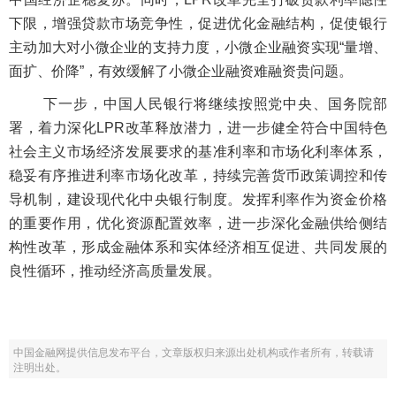
下限，增强贷款市场竞争性，促进优化金融结构，促使银行
主动加大对小微企业的支持力度，小微企业融资实现“量增、
面扩、价降”，有效缓解了小微企业融资难融资贵问题。
下一步，中国人民银行将继续按照党中央、国务院部
署，着力深化LPR改革释放潜力，进一步健全符合中国特色
社会主义市场经济发展要求的基准利率和市场化利率体系，
稳妥有序推进利率市场化改革，持续完善货币政策调控和传
导机制，建设现代化中央银行制度。发挥利率作为资金价格
的重要作用，优化资源配置效率，进一步深化金融供给侧结
构性改革，形成金融体系和实体经济相互促进、共同发展的
良性循环，推动经济高质量发展。
中国金融网提供信息发布平台，文章版权归来源出处机构或作者所有，转载请
注明出处。