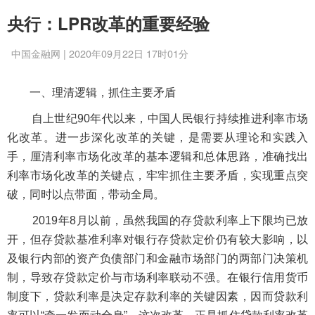
央行：LPR改革的重要经验
中国金融网 | 2020年09月22日 17时01分
一、理清逻辑，抓住主要矛盾
自上世纪90年代以来，中国人民银行持续推进利率市场
化改革。进一步深化改革的关键，是需要从理论和实践入
手，厘清利率市场化改革的基本逻辑和总体思路，准确找出
利率市场化改革的关键点，牢牢抓住主要矛盾，实现重点突
破，同时以点带面，带动全局。
2019年8月以前，虽然我国的存贷款利率上下限均已放
开，但存贷款基准利率对银行存贷款定价仍有较大影响，以
及银行内部的资产负债部门和金融市场部门的两部门决策机
制，导致存贷款定价与市场利率联动不强。在银行信用货币
制度下，贷款利率是决定存款利率的关键因素，因而贷款利