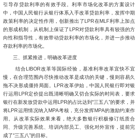
引导存贷款利率的有效手段。利率市场化改革的方案设计
中，中国人民银行从银行体系入手改革贷款利率，发挥中期
政策利率的决定性作用，创新推出了LPR在MLF利率上加点
的形成机制，从机制上保证了LPR对贷款利率具有较强的方
向性和指导性，有效带动贷款利率的市场化，并进一步推动
存款利率的市场化。
三、抓紧推进，明确改革进度
结合LIBOR改革等国际经验，基准利率改革宜快不宜
慢，在合理范围内尽快推动改革是成功的关键，慢则容易久
拖不决形成僵持局面。LPR改革伊始，中国人民银行即对银
行运用LPR定价提出既清晰明确又切合实际的时间表，要求
银行在新发放贷款中运用LPR的占比达到“三五八”的要求，并
将LPR运用情况纳入MPA考核，充分发挥MPA的激励约束作
用。从改革实际效果来看，绝大多数银行积极修订纸质合
同、升级完善系统、培训内部员工、强化对外宣传，提前完
成了“三五八”的目标。