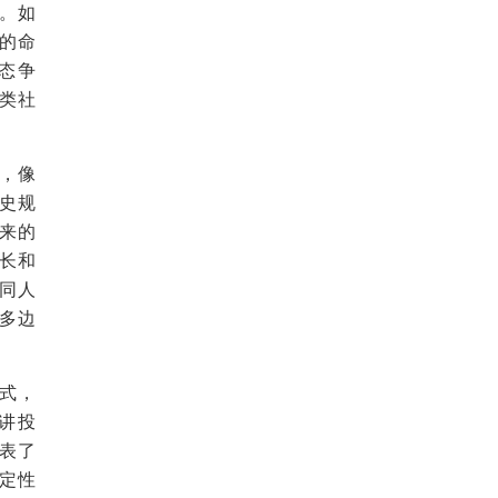
。如
的命
态争
类社
，像
史规
来的
长和
同人
多边
式，
讲投
表了
定性