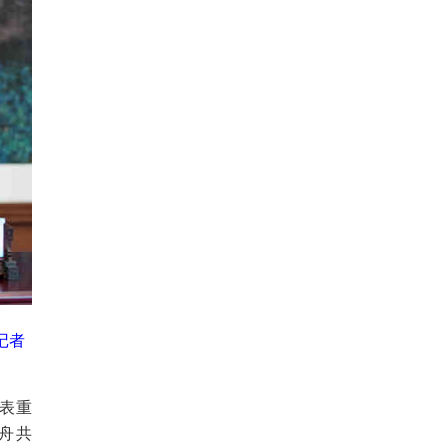
记者
发表重
舟共