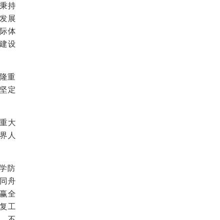
秉持
发展
际体
建设
国隆重
坚定
重大
界人
学防
同舟
赢全
复工
，不