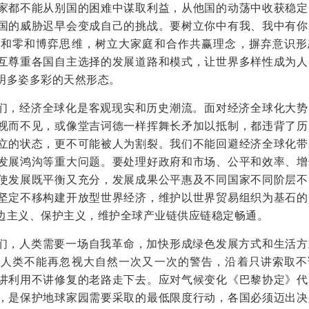
家都不能从别国的困难中谋取利益，从他国的动荡中收获稳定
国的威胁迟早会变成自己的挑战。要树立你中有我、我中有你
子和零和博弈思维，树立大家庭和合作共赢理念，摒弃意识形
互尊重各国自主选择的发展道路和模式，让世界多样性成为人
明多姿多彩的天然形态。
们，经济全球化是客观现实和历史潮流。面对经济全球化大势
视而不见，或像堂吉诃德一样挥舞长矛加以抵制，都违背了历
立的状态，更不可能被人为割裂。我们不能回避经济全球化带
发展鸿沟等重大问题。要处理好政府和市场、公平和效率、增
使发展既平衡又充分，发展成果公平惠及不同国家不同阶层不
坚定不移构建开放型世界经济，维护以世界贸易组织为基石的
边主义、保护主义，维护全球产业链供应链稳定畅通。
们，人类需要一场自我革命，加快形成绿色发展方式和生活方
。人类不能再忽视大自然一次又一次的警告，沿着只讲索取不
讲利用不讲修复的老路走下去。应对气候变化《巴黎协定》代
，是保护地球家园需要采取的最低限度行动，各国必须迈出决