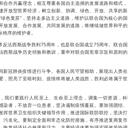
和合作共赢理念，相互尊重各国自主选择的发展道路和模式，
建开放型世界经济，树立创新、协调、绿色、开放、共享的新
“绿色复苏”，坚持走多边主义道路，维护以联合国为核心的国
开放发展、合作发展、共同发展的道路，将继续做世界和平的
际秩序的维护者。
界反法西斯战争胜利75周年，也是联合国成立75周年。联合
法西斯战争历史经验和教训，重申对联合国宪章宗旨和原则的
同新冠肺炎疫情进行斗争。各国人民守望相助，展现出人类在
爱，照亮了至暗时刻。疫情终将被人类战胜，胜利必将属于世
，我们要践行人民至上、生命至上理念，调集一切资源，科
感染者，不放弃一位患者，坚决遏制疫情蔓延。要加强团结、
发挥世界卫生组织关键领导作用，推进国际联防联控，坚决打
、污名化。要制定全面和常态化防控措施，有序推进复商复市
，恢复经济社会秩序和活力，主要经济体要加强宏观政策协调