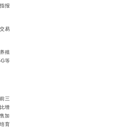
板指报
一交易
养殖
G等
前三
同比增
零售加
培育