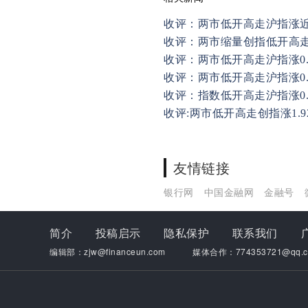
收评：两市低开高走沪指涨近
收评：两市缩量创指低开高走涨
收评：两市低开高走沪指涨0.
收评：两市低开高走沪指涨0.
收评：指数低开高走沪指涨0.
收评:两市低开高走创指涨1.9
友情链接
银行网
中国金融网
金融号
简介
投稿启示
隐私保护
联系我们
编辑部：zjw@financeun.com
媒体合作：774353721@qq.c