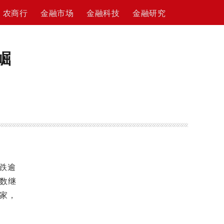
农商行
金融市场
金融科技
金融研究
崛
跌逾
数继
家，