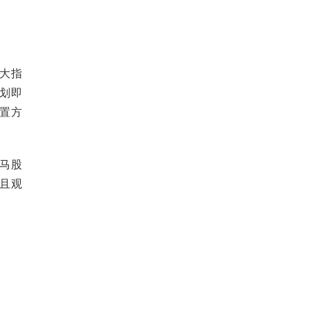
大指
划即
置方
马股
且观
。