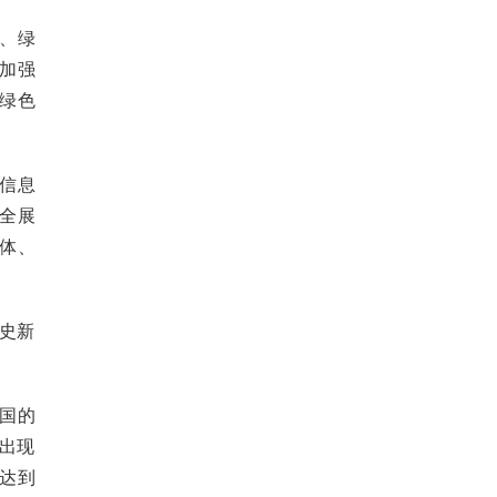
、绿
要加强
绿色
信息
全展
体、
历史新
国的
比出现
，达到