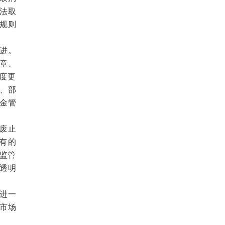
法取
规则
进。
规章、
度更
、部
金管
废止
有的
个监管
透明
进一
市场