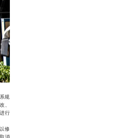
系规
修改、
件进行
以修
取消