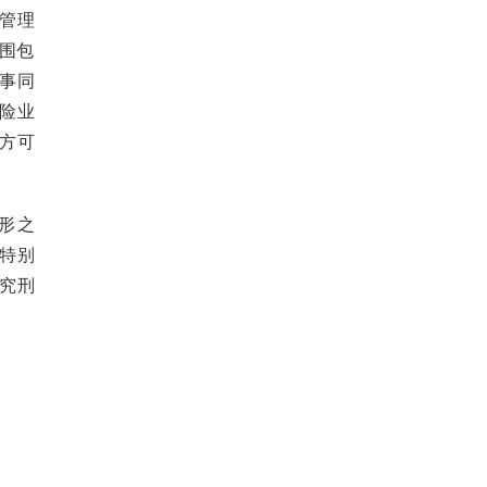
政管理
围包
事同
险业
方可
形之
特别
究刑