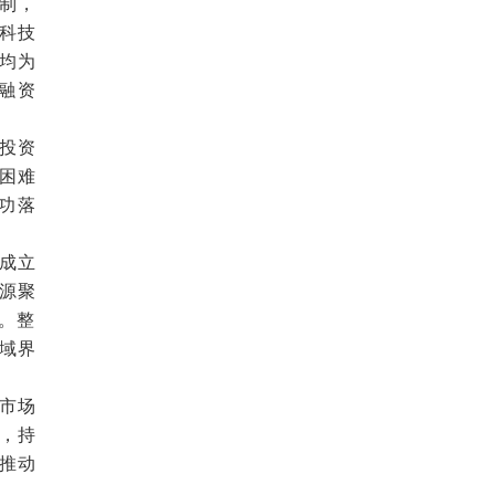
制，
科技
均为
融资
投资
困难
功落
成立
源聚
。整
域界
市场
，持
推动