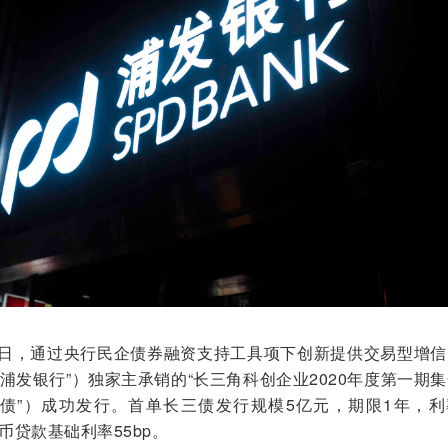
日，通过央行民企债券融资支持工具项下创新提供交易型增信
浦发银行”）独家主承销的“长三角科创企业2020年度第一期
三债”）成功发行。首单长三债发行规模5亿元，期限1年，利
币贷款基础利率55bp。