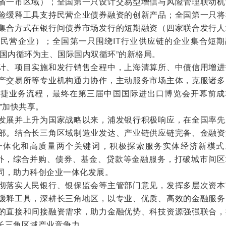
省一市区域）；全国第一只设计交易型增信与风险管理联动机
险缓释工具支持民营企业债券融资的创新产品；全国第一只将
集合方式在银行间债券市场发行的短期融资（四家联合发行人
民营企业）；全国第一只围绕IT行业供应链的企业集合短期
“国内循环为主、国际国内双循环”的新格局。
、项目实施和发行销售全程中，上海清算所、中债信用增进
产交易所等专业机构通力协作，主动服务市场主体，克服诸多
便捷业务流程，最终在第三届中国国际进出口博览会开幕前成
”加快共享。
展并上升为国家战略以来，浦发银行积极响应，在全国率先
部。结合长三角区域制造业发达、产业链供应链完备、金融资
一体化和高质量两个关键词，积极探索服务实体经济新模式
内外，综合并购、债券、基金、贷款等金融服务，打破城市间区
同，助力科创企业一体化发展。
落实人民银行、银保监会等主管部门意见，发挥多层次资本
缓释工具，深耕长三角地区，以专业、优质、高效的金融服务
的直接和间接融资需求，助力金融优势、科技资源强强联合，
长三角区域产业竞争力。