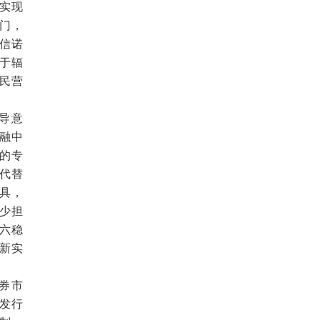
实现
门，
信诺
于辐
股民营
导意
融中
的专
代替
具，
少担
六稳
新实
券市
发行