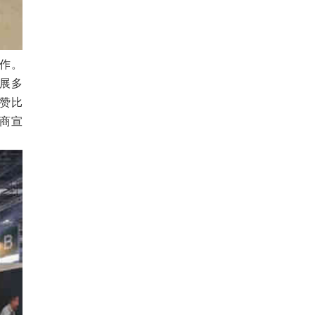
作。
展多
赞比
商宣