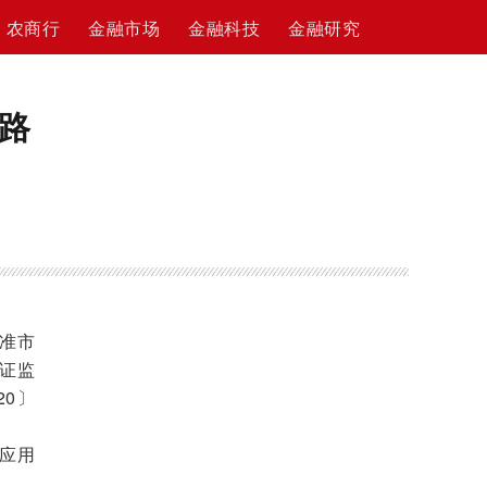
农商行
金融市场
金融科技
金融研究
路
准市
证监
20〕
了应用