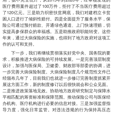
医疗费用案件超过了100万件，拒付了不当医疗费用超过
了120亿元。三是助力织密扶贫网底，我们对建档立卡贫
困人口进行了倾斜性赔付。四是全面提升了服务水平，保
险公司通过预付赔款、开通绿色通道、上门快速理赔，切
实提高参保群众的幸福感。五是助推政府职能转变。这些
年来，通过大病保险的实施，也得到了地方政府对这项工
作的认可和支持。
下一步，我们将继续贯彻落实好党中央、国务院的要
求，积极推进大病保险的可持续发展。一是完善顶层制度
设计，加强与医保局、卫健委、财政部等部委的协调，进
一步完善大病保险制度。大病保险制度几个规范性文件已
经颁布几年了，目前我们也就进一步修订完善制度抓紧开
展这方面工作，新的制度修订以后很快就会和公众见面。
二是推进政策落地见效。协助地方政府研究制定与保障水
平相匹配的筹资标准和保障范围。推动保险公司与医保经
办机构、医疗机构进行必要的信息对接。三是加强监督指
导力度，强化日常监管。对违法违规的行为保持高压态