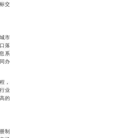
标交
或城市
口落
息系
同办
流程，
行业
高的
注册制