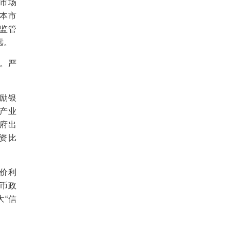
市场
本市
监管
远。
道。严
。
鼓励银
产业
府出
资比
报价利
币政
“信