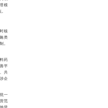
理模
点。
时核
施类
制。
料药
善平
、共
涉企
的统一
营范
地登