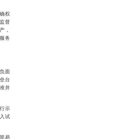
确权
监督
产，
服务
的负面
垒台
准并
行示
入试
简易