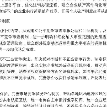
网上服务平台，优化注销办理流程。建立企业破产案件简化审
地域不广的企业实行简易破产程序。开展个人破产制度改革试
争制度
制度刚性约束。探索建立公平竞争审查举报处理和回应机制，及
公平竞争审查机制，进一步明确和细化纳入审查范围的政策措
规定适用指南，建立例外规定动态调整和重大事项实时调整机
进一步细化认定标准。
与反不正当竞争执法。坚决反对垄断和不正当竞争行为。制定原
免制度适用指南，出台实施企业境外反垄断合规指引。推动完
使用管理、消费者权益保护等方面的法律规范。加强平台经济
和反不正当竞争规制。完善涉企收费目录清单制度，严厉查处
地方保护。完善市场竞争状况评估制度。鼓励各地区构建跨区域
份实名认证互认、统一名称自主申报行业字词库、统一企业经
无差别标准。除法律法规明确规定外，不得要求企业必须在某