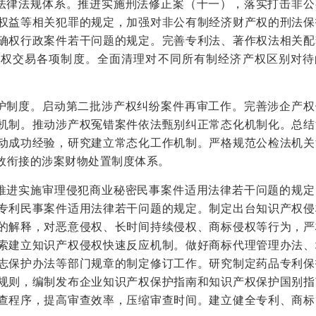
的法律法规体系。推进实施刑法修正案（十一），落实打击非公
权益等相关犯罪的规定，加强对非公有制经济财产权的刑法保
确权行政案件若干问题的规定。完善专利法、著作权法相关配
产权交易各项制度。全面清理对不同所有制经济产权区别对待
保护制度。启动第二批涉产权纠纷案件再审工作。完善涉企产权
机制。推动涉产权冤错案件依法甄别纠正常态化机制化。总结
动成功经验，研究建立常态化工作机制。严格规范公检法机关
效衔接的涉案财物处置制度体系。
。推进实施审理侵犯商业秘密民事案件适用法律若干问题的规定
专利民事案件适用法律若干问题的规定。制定出台知识产权侵
的解释，对恶意侵权、长时间持续侵权、商标侵权等行为，严
索建立知识产权侵权快速反应机制。做好商标代理管理办法、
志保护办法等部门规章的制定修订工作。研究制定药品专利保
规则，编制发布企业知识产权保护指南和知识产权保护国别指
查程序，提高审查效率，压缩审查时间。建立健全专利、商标