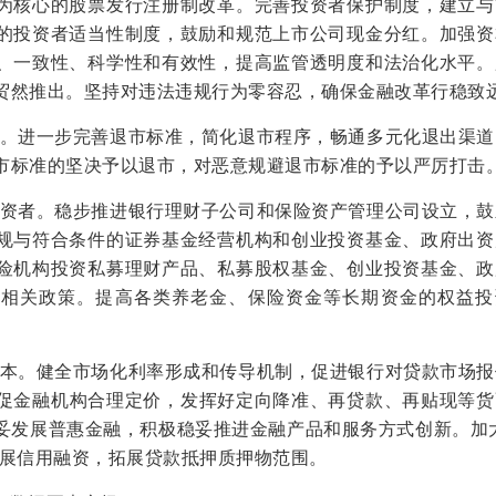
为核心的股票发行注册制改革。完善投资者保护制度，建立与
的投资者适当性制度，鼓励和规范上市公司现金分红。加强资
、一致性、科学性和有效性，提高监管透明度和法治化水平。
贸然推出。坚持对违法违规行为零容忍，确保金融改革行稳致
机制。进一步完善退市标准，简化退市程序，畅通多元化退出渠
市标准的坚决予以退市，对恶意规避退市标准的予以严厉打击
构投资者。稳步推进银行理财子公司和保险资产管理公司设立，
规与符合条件的证券基金经营机构和创业投资基金、政府出资
险机构投资私募理财产品、私募股权基金、创业投资基金、政
的相关政策。提高各类养老金、保险资金等长期资金的权益投
资成本。健全市场化利率形成和传导机制，促进银行对贷款市场
督促金融机构合理定价，发挥好定向降准、再贷款、再贴现等货
妥发展普惠金融，积极稳妥推进金融产品和服务方式创新。加大
开展信用融资，拓展贷款抵押质押物范围。