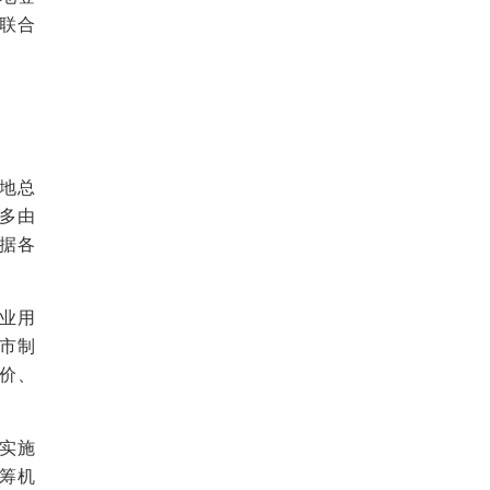
联合
用地总
多由
据各
产业用
市制
价、
策实施
筹机