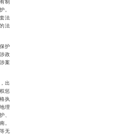
有制
护。
套法
的法
保护
涉政
涉案
，出
权惩
格执
地理
护、
南。
等无