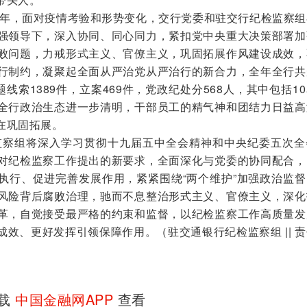
年，面对疫情考验和形势变化，交行党委和驻交行纪检监察组
强领导下，深入协同、同心同力，紧扣党中央重大决策部署加
败问题，力戒形式主义、官僚主义，巩固拓展作风建设成效，
行制约，凝聚起全面从严治党从严治行的新合力，全年全行共
线索1389件，立案469件，党政纪处分568人，其中包括1
全行政治生态进一步清明，干部员工的精气神和团结力日益高
在巩固拓展。
监察组将深入学习贯彻十九届五中全会精神和中央纪委五次全
对纪检监察工作提出的新要求，全面深化与党委的协同配合，
执行、促进完善发展作用，紧紧围绕“两个维护”加强政治监督
风险背后腐败治理，驰而不息整治形式主义、官僚主义，深化
革，自觉接受最严格的约束和监督，以纪检监察工作高质量发
效、更好发挥引领保障作用。（驻交通银行纪检监察组 || 
下载
中国金融网APP
查看