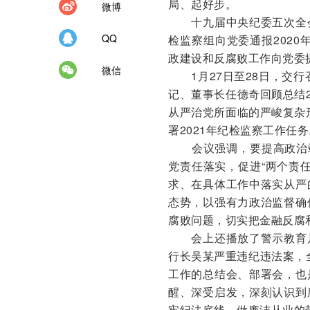
局、起好步。
微博
十九届中央纪委五次全会
QQ
检监察组向党委通报2020
政建设和反腐败工作向党委
微信
1月27日至28日，交行
记、董事长任德奇回顾总结
从严治党所面临的严峻复杂
署2021年纪检监察工作任务
会议强调，要提高政治站
党责任落实，促进“两个责
求、在具体工作中落实从严
态势，以强有力政治监督确
腐败问题，切实把金融反腐
会上还播放了警示教育片
行长吴某严重违纪违法案，
工作的总结会、部署会，也
醒、深受启发，深刻认识到
牢纪法底线，做廉洁从业的