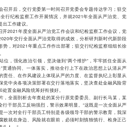
召开后，交行党委第一时间召开党委会专题传达学习；驻交
年全行纪检监察工作开展情况，并就2021年全面从严治党、
提出工作建议。
召开2021年度全面从严治党工作会议和纪检监察工作会议，
2020年交行全面从严治党取得的成效，分析研判新时代新阶
形势，对2021年重点工作作出部署；驻交行纪检监察组组长
。
位，强化政治引领，坚决做到“两个维护”，牢牢抓住全面从
任”贯通协同、一体落实，推动全行上下在政治思想上认清从严
的责任、在作风建设上体现从严的力度、在监督执纪上彰显从
保党中央各项决策部署在交行落地落实，坚决查处金融风险背
和处置金融风险统筹好衔接好。
，全面剖析去年查处的某分行原党委委员、副行长马某，某
全行干部员工反响强烈，警示效果明显。“这既是一次全面从严
是一次对全行干部员工特别是各级领导干部的警示教育，我深
腐败就在身边、风险就在眼前，必须时刻慎独慎行、检身正己
带头人。”