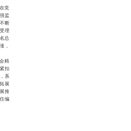
在党
强监
不断
受理
0名总
涨，
会精
紧扣
，系
拓展
展推
责任编