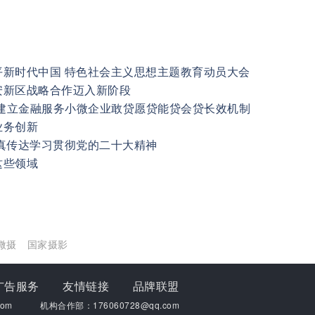
平新时代中国 特色社会主义思想主题教育动员大会
安新区战略合作迈入新阶段
动建立金融服务小微企业敢贷愿贷能贷会贷长效机制
业务创新
真传达学习贯彻党的二十大精神
这些领域
微摄
国家摄影
广告服务
友情链接
品牌联盟
om
机构合作部：176060728@qq.com