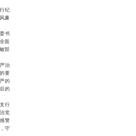
行纪
党风廉
党委书
段全面
徐敏部
严治
的要
严的
后的
支行
治党
感警
，守