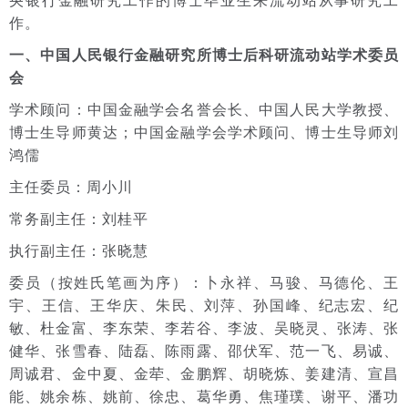
央银行金融研究工作的博士毕业生来流动站从事研究工
作。
一、中国人民银行金融研究所博士后科研流动站学术委员
会
学术顾问：中国金融学会名誉会长、中国人民大学教授、
博士生导师黄达；中国金融学会学术顾问、博士生导师刘
鸿儒
主任委员：周小川
常务副主任：刘桂平
执行副主任：张晓慧
委员（按姓氏笔画为序）：卜永祥、马骏、马德伦、王
宇、王信、王华庆、朱民、刘萍、孙国峰、纪志宏、纪
敏、杜金富、李东荣、李若谷、李波、吴晓灵、张涛、张
健华、张雪春、陆磊、陈雨露、邵伏军、范一飞、易诚、
周诚君、金中夏、金荦、金鹏辉、胡晓炼、姜建清、宣昌
能、姚余栋、姚前、徐忠、葛华勇、焦瑾璞、谢平、潘功