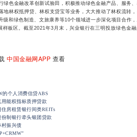
行绿色金融改革创新试验田，积极推动绿色金融产品、服务、
落地林权抵押贷、林权支贷宝等业务，大大推动了林权流转，
升级和绿色制造、文旅康养等10个领域进一步深化项目合作，
展样板区。截至2021年3月末，兴业银行在三明投放绿色金
下载
中国金融网APP
查看
W的个人消费信贷ABS
笔用能权指标质押贷款
房租赁银行间类REITs
股份制银行牵头银团贷款
乡村振兴债
+CRMW”