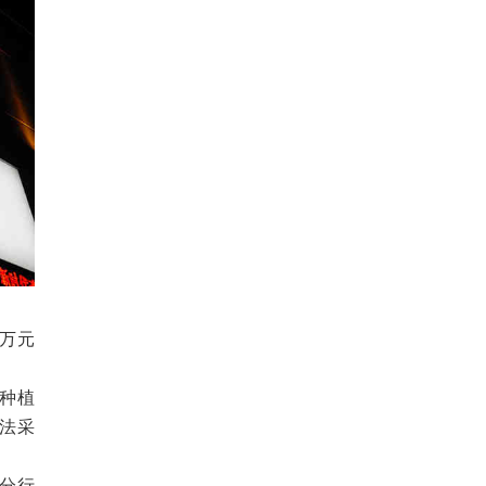
9万元
种植
法采
分行