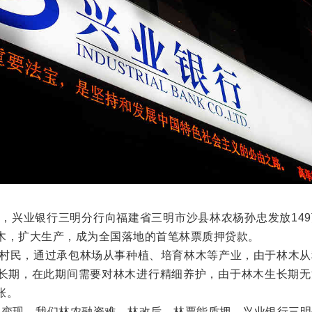
日，兴业银行三明分行向福建省三明市沙县林农杨孙忠发放14
木，扩大生产，成为全国落地的首笔林票质押贷款。
村民，通过承包林场从事种植、培育林木等产业，由于林木从
长期，在此期间需要对林木进行精细养护，由于林木生长期无
张。
以变现，我们林农融资难。林改后，林票能质押，兴业银行三明