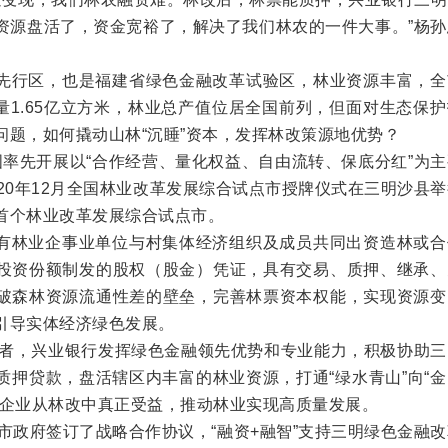
资源盘活了，资金宽裕了，解决了我们林农的一件大事。”杨孙
”先行区，也是福建省绿色金融改革试验区，林业资源丰富，全
积量1.65亿立方米，林业总产值位居全国前列，但面对生态保
问题，如何撬动山林“沉睡”资本，发挥林改策源地优势？
全国率先开展以“合作经营、量化权益、自由流转、保底分红”为
20年12月全国林业改革发展综合试点市授牌仪式在三明沙县
首个林业改革发展综合试点市。
国有林业企事业单位与村集体经济组织及成员共同出资造林或合
投资份额制发的股权（股金）凭证，具有交易、质押、继承、
破森林资源流通性差的壁垒，完善林票资本权能，实现资源变
引导实体经济绿色发展。
者，兴业银行发挥绿色金融领先优势和专业能力，积极协助三
质押贷款，盘活辖区内丰富的林业资源，打通“绿水青山”向“
和企业从林改中真正受益，推动林业实现高质量发展。
府签订了战略合作协议，“融资+融智”支持三明绿色金融改