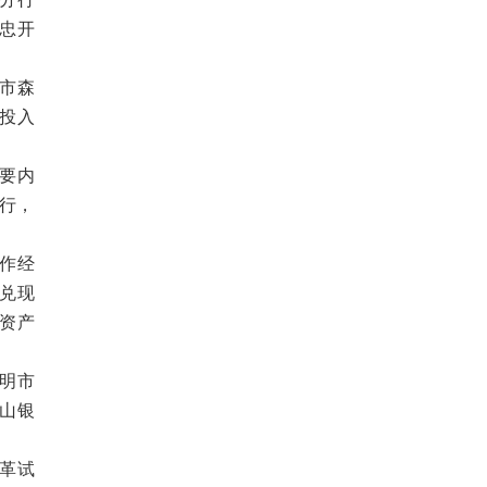
忠开
市森
护投入
主要内
举行，
作经
兑现
资产
明市
金山银
革试