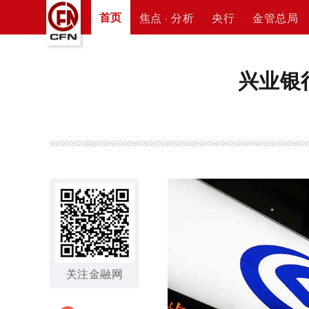
首页
焦点 · 分析
央行
金管总局
兴业银
关注金融网