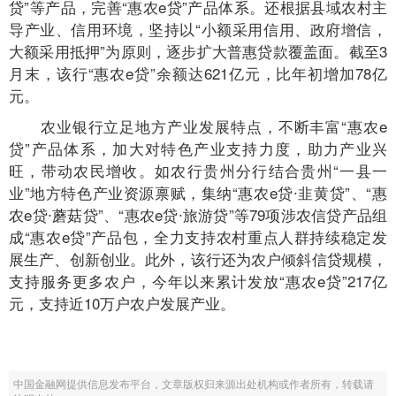
贷”等产品，完善“惠农e贷”产品体系。还根据县域农村主
导产业、信用环境，坚持以“小额采用信用、政府增信，
大额采用抵押”为原则，逐步扩大普惠贷款覆盖面。截至3
月末，该行“惠农e贷”余额达621亿元，比年初增加78亿
元。
农业银行立足地方产业发展特点，不断丰富“惠农e
贷”产品体系，加大对特色产业支持力度，助力产业兴
旺，带动农民增收。如农行贵州分行结合贵州“一县一
业”地方特色产业资源禀赋，集纳“惠农e贷∙韭黄贷”、“惠
农e贷∙蘑菇贷”、“惠农e贷∙旅游贷”等79项涉农信贷产品组
成“惠农e贷”产品包，全力支持农村重点人群持续稳定发
展生产、创新创业。此外，该行还为农户倾斜信贷规模，
支持服务更多农户，今年以来累计发放“惠农e贷”217亿
元，支持近10万户农户发展产业。
中国金融网提供信息发布平台，文章版权归来源出处机构或作者所有，转载请