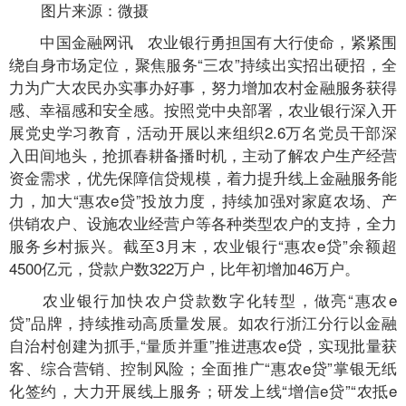
图片来源：微摄
中国金融网讯 农业银行勇担国有大行使命，紧紧围
绕自身市场定位，聚焦服务“三农”持续出实招出硬招，全
力为广大农民办实事办好事，努力增加农村金融服务获得
感、幸福感和安全感。按照党中央部署，农业银行深入开
展党史学习教育，活动开展以来组织2.6万名党员干部深
入田间地头，抢抓春耕备播时机，主动了解农户生产经营
资金需求，优先保障信贷规模，着力提升线上金融服务能
力，加大“惠农e贷”投放力度，持续加强对家庭农场、产
供销农户、设施农业经营户等各种类型农户的支持，全力
服务乡村振兴。截至3月末，农业银行“惠农e贷”余额超
4500亿元，贷款户数322万户，比年初增加46万户。
农业银行加快农户贷款数字化转型，做亮“惠农e
贷”品牌，持续推动高质量发展。如农行浙江分行以金融
自治村创建为抓手,“量质并重”推进惠农e贷，实现批量获
客、综合营销、控制风险；全面推广“惠农e贷”掌银无纸
化签约，大力开展线上服务；研发上线“增信e贷”“农抵e