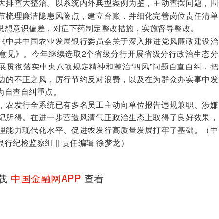
大排查大整治。以系统内外典型案例为鉴，主动查摆问题，围
节梳理廉洁隐患风险点，建立台账，并细化完善岗位责任清单
思想意识偏差，对症下药制定整改措施，实施督导整改。
中共中国农业发展银行委员会关于深入推进党风廉政建设治
意见》。今年继续选取2个省级分行开展省级分行政治生态分
展贯彻落实中央八项规定精神和整治“四风”问题自查自纠，把
边的不正之风，厉行节约反对浪费，以及在为群众办实事中发
为自查自纠重点。
农发行全系统已有多名员工主动向单位报告违规兼职、涉嫌
纪所得。在进一步营造风清气正政治生态上取得了良好效果，
理能力现代化水平、促进农发行高质量发展打牢了基础。（中
纪检监察组 || 责任编辑 徐梦龙）
下载
中国金融网APP
查看