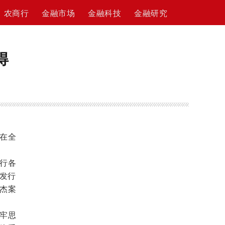
农商行
金融市场
金融科技
金融研究
得
在全
行各
农发行
杰案
牢思