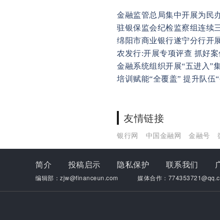
金融监管总局集中开展为民
驻银保监会纪检监察组连续
绵阳市商业银行遂宁分行开
农发行:开展专项评查 抓好
金融系统组织开展“五进入”
培训赋能“全覆盖” 提升队伍
友情链接
银行网
中国金融网
金融号
简介
投稿启示
隐私保护
联系我们
编辑部：zjw@financeun.com
媒体合作：774353721@qq.c