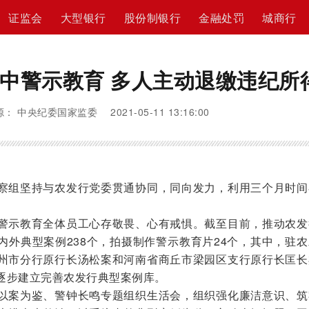
证监会
大型银行
股份制银行
金融处罚
城商行
中警示教育 多人主动退缴违纪所
： 中央纪委国家监委 2021-05-11 13:16:00
组坚持与农发行党委贯通协同，同向发力，利用三个月时间
。
示教育全体员工心存敬畏、心有戒惧。截至目前，推动农发
内外典型案例238个，拍摄制作警示教育片24个，其中，驻
州市分行原行长汤松案和河南省商丘市梁园区支行原行长匡长
逐步建立完善农发行典型案例库。
案为鉴、警钟长鸣专题组织生活会，组织强化廉洁意识、筑