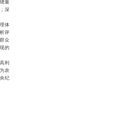
绕重
；深
理体
析评
群众
现的
高利
为农
央纪