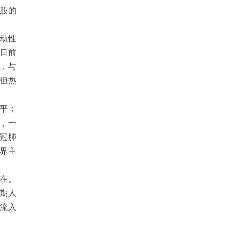
A股的
动性
日前
，与
但热
平；
，一
冠肺
界主
在。
期人
流入