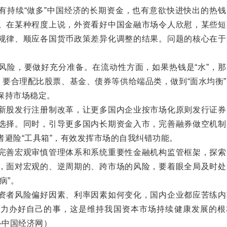
持续“做多”中国经济的长期资金，也有意欲快进快出的热钱
。在某种程度上说，外资看好中国金融市场令人欣慰，某些短
规律、顺应各国货币政策差异化调整的结果。问题的核心在于
。
险，要做好充分准备。在流动性方面，如果热钱是“水”，那
，要合理配比股票、基金、债券等供给端品类，做到“面水均衡
保持市场稳定。
股发行注册制改革，让更多国内企业按市场化原则发行证券
选择。同时，引导更多国内长期资金入市，完善融券做空机制
者避险“工具箱”，有效发挥市场的自我纠错功能。
善宏观审慎管理体系和系统重要性金融机构监管框架，探索
，面对宏观的、逆周期的、跨市场的风险，要着眼全局及时处
病”。
者风险偏好因素、利率因素如何变化，国内企业都应苦练内
全力办好自己的事，这是维持我国资本市场持续健康发展的根
-中国经济网）