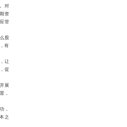
。对
期资
应管
么股
”，有
，让
，促
开展
置，
功，
本之