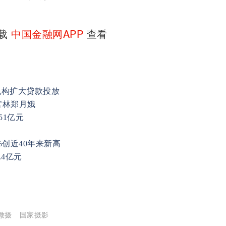
下载
中国金融网APP
查看
机构扩大贷款投放
官林郑月娥
51亿元
%创近40年来新高
.4亿元
微摄
国家摄影