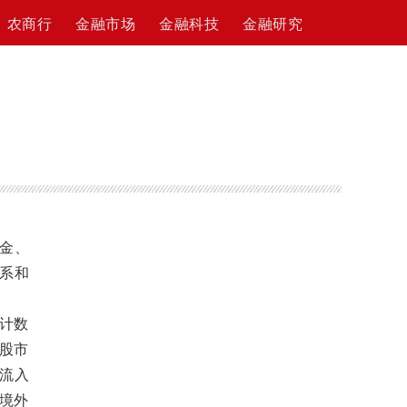
农商行
金融市场
金融科技
金融研究
金、
系和
计数
地股市
）流入
格境外