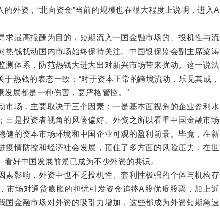
流入的外资，“北向资金”当前的规模也在很大程度上说明，进入
求最高报酬为目的，短期流入一国金融市场的、投机性与流
对热钱扰动国内市场始终保持关注。中国银保监会副主席梁涛
监测体系，防范热钱大进大出对新兴市场带来扰动。这一说法
关于热钱的表态一致：“对于资本正常的跨境流动，乐见其成，
康发展都是一种伤害，要严格管控。”
市场，主要取决于三个因素：一是基本面视角的企业盈利水
；三是投资者视角的风险偏好。外资之所以看重中国金融市场
稳健的资本市场环境和中国企业可观的盈利前景。毕竟，在新
进疫情防控和经济社会发展，顶住了多方面的风险压力，在世
。看好中国发展前景已成为不少外资的共识。
素影响，外资中也不乏投机性、套利性极强的个体与机构存
，市场对通货膨胀的担忧引发资金追捧A股优质股票，加上近
我国金融市场对外资的吸引力增加，这些都成为外资短期急速