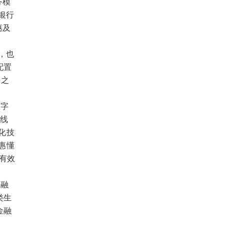
务模
银行
惠及
，也
配置
乡之
数字
上线
化技
惠懂
有效
金融
类生
金融