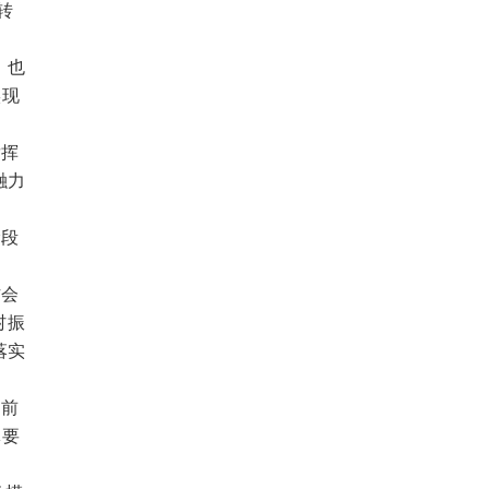
转
，也
实现
发挥
融力
阶段
作会
村振
落实
当前
体要
。