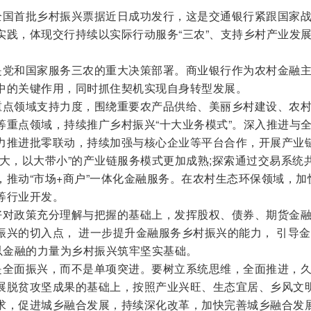
国首批乡村振兴票据近日成功发行，这是交通银行紧跟国家
实践，体现交行持续以实际行动服务“三农”、支持乡村产业发
党和国家服务三农的重大决策部署。商业银行作为农村金融
中的关键作用，同时抓住契机实现自身转型发展。
点领域支持力度，围绕重要农产品供给、美丽乡村建设、农
等重点领域，持续推广乡村振兴“十大业务模式”。深入推进与
力推进批零联动，持续加强与核心企业等平台合作，开展产业
大，以大带小”的产业链服务模式更加成熟;探索通过交易系统
，推动“市场+商户”一体化金融服务。在农村生态环保领域，加
等行业开发。
对政策充分理解与把握的基础上，发挥股权、债券、期货金
振兴的切入点， 进一步提升金融服务乡村振兴的能力， 引导
，以金融的力量为乡村振兴筑牢坚实基础。
全面振兴，而不是单项突进。要树立系统思维，全面推进，
展脱贫攻坚成果的基础上，按照产业兴旺、生态宜居、乡风文
求，促进城乡融合发展，持续深化改革，加快完善城乡融合发