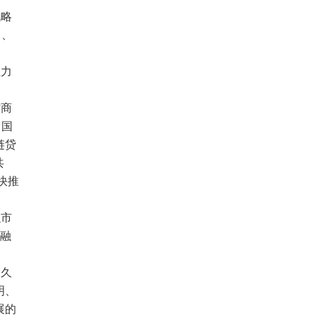
战略
展、
主力
村商
全国
链贷
共
快推
融市
金融
久久
明、
展的