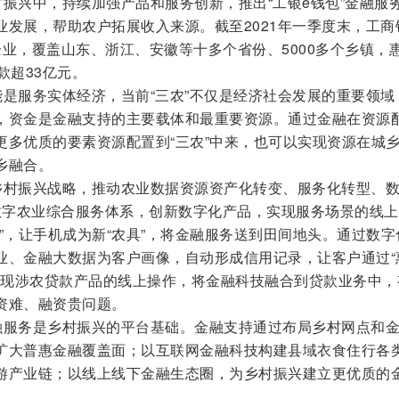
兴中，持续加强产品和服务创新，推出“工银e钱包”金融服
业发展，帮助农户拓展收入来源。截至2021年一季度末，工商
业，覆盖山东、浙江、安徽等十多个省份、5000多个乡镇，
款超33亿元。
服务实体经济，当前“三农”不仅是经济社会发展的重要领域
，资金是金融支持的主要载体和最重要资源。通过金融在资源
更多优质的要素资源配置到“三农”中来，也可以实现资源在城
乡融合。
村振兴战略，推动农业数据资源资产化转变、服务化转型、
6”数字农业综合服务体系，创新数字化产品，实现服务场景的线
”，让手机成为新“农具”，将金融服务送到田间地头。通过数字
业、金融大数据为客户画像，自动形成信用记录，让客户通过“
具实现涉农贷款产品的线上操作，将金融科技融合到贷款业务中，
资难、融资贵问题。
服务是乡村振兴的平台基础。金融支持通过布局乡村网点和
扩大普惠金融覆盖面；以互联网金融科技构建县域衣食住行各
游产业链；以线上线下金融生态圈，为乡村振兴建立更优质的