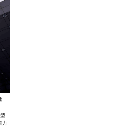
量
大型
着力