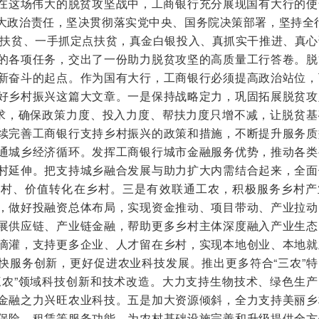
在这场伟大的脱贫攻坚战中，工商银行充分展现国有大行的使
大政治责任，坚决贯彻落实党中央、国务院决策部署，坚持全行
融扶贫、一手抓定点扶贫，真金白银投入、真抓实干推进、真心
的各项任务，交出了一份助力脱贫攻坚的高质量工行答卷。脱
新奋斗的起点。作为国有大行，工商银行必须提高政治站位，
好乡村振兴这篇大文章。一是保持战略定力，巩固拓展脱贫攻
要求，确保政策力度、投入力度、帮扶力度只增不减，让脱贫基
续完善工商银行支持乡村振兴的政策和措施，不断提升服务质
通城乡经济循环。发挥工商银行城市金融服务优势，推动各类
村延伸。把支持城乡融合发展与助力扩大内需结合起来，全面
乡村、价值转化在乡村。三是有效联通工农，积极服务乡村产
，做好投融资总体布局，实现资金推动、项目带动、产业拉动
展供应链、产业链金融，帮助更多乡村主体深度融入产业生态
滴灌，支持更多企业、人才留在乡村，实现本地创业、本地就
快服务创新，更好促进农业科技发展。推出更多符合“三农”特
三农”领域科技创新和技术改造。大力支持生物技术、绿色生产
金融之力兴旺农业科技。五是加大资源倾斜，全力支持美丽乡
保险、租赁等服务功能，为农村基础设施完善和升级提供全方