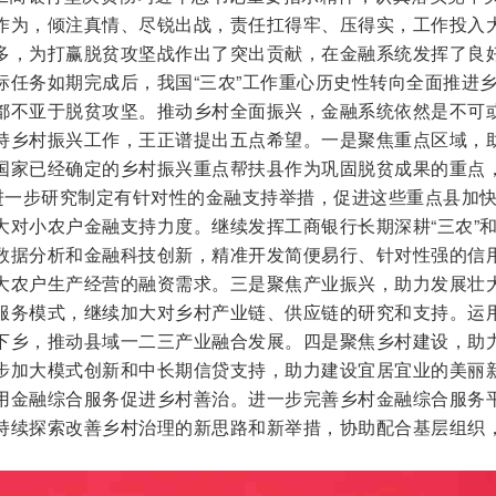
作为，倾注真情、尽锐出战，责任扛得牢、压得实，工作投入
多，为打赢脱贫攻坚战作出了突出贡献，在金融系统发挥了良
标任务如期完成后，我国“三农”工作重心历史性转向全面推进
都不亚于脱贫攻坚。推动乡村全面振兴，金融系统依然是不可
持乡村振兴工作，王正谱提出五点希望。一是聚焦重点区域，
国家已经确定的乡村振兴重点帮扶县作为巩固脱贫成果的重点
，进一步研究制定有针对性的金融支持举措，促进这些重点县加
大对小农户金融支持力度。继续发挥工商银行长期深耕“三农”
数据分析和金融科技创新，精准开发简便易行、针对性强的信
大农户生产经营的融资需求。三是聚焦产业振兴，助力发展壮
服务模式，继续加大对乡村产业链、供应链的研究和支持。运
下乡，推动县域一二三产业融合发展。四是聚焦乡村建设，助
步加大模式创新和中长期信贷支持，助力建设宜居宜业的美丽
用金融综合服务促进乡村善治。进一步完善乡村金融综合服务
持续探索改善乡村治理的新思路和新举措，协助配合基层组织