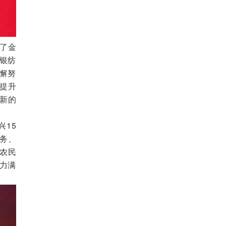
了金
“银纺
不懈努
提升
新的
15
务、
农民
全力满