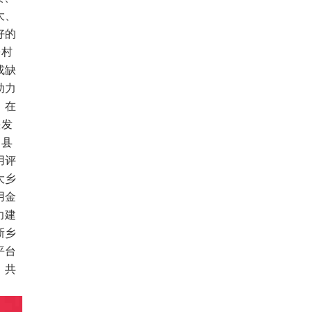
大、
好的
乡村
或缺
助力
，在
快发
和县
用评
大乡
用金
力建
新乡
平台
，共