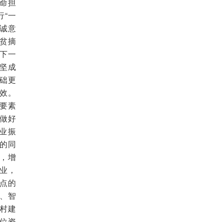
命担
“一
诚意
贫摘
下一
坚成
础更
效。
要素
做好
业振
的同
，增
业，
点的
、智
村建
位资