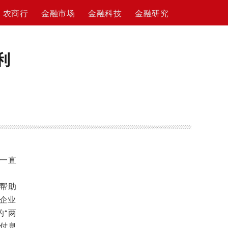
农商行
金融市场
金融科技
金融研究
利
一直
帮助
微企业
“两
付息