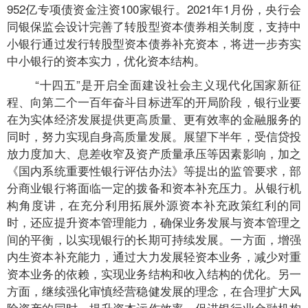
952亿专项债资金注资100家银行。2021年1月份，央行会
同银保监会设计完善了转股型资本债券相关制度，支持中
小银行通过发行转股型资本债券补充资本，将进一步夯实
中小银行的资本实力，优化资本结构。
“十四五”是开启全面建设社会主义现代化国家新征
程、向第二个一百年奋斗目标进军的开局阶段，银行业要
在为实体经济发展提供更高质量、更有效率的金融服务的
同时，努力实现自身高质量发展。展望下半年，受信贷投
放力度加大、息差收窄及资产质量承压等因素影响，加之
《国内系统重要性银行评估办法》等提出的监管要求，部
分商业银行将面临一定的拨备和资本补充压力。从银行机
构角度讲，在充分利用拓展外源资本补充政策红利的同
时，还应提升资本管理能力，确保业务发展与资本管理之
间的平衡，以实现银行的长期可持续发展。一方面，增强
内生资本补充能力，通过大力发展轻资本业务，减少对重
资本业务的依赖，实现业务结构和收入结构的优化。另一
方面，继续强化审慎经营稳健发展的理念，在合理扩大风
险资产的同时，提升资本运作效率，促进银行业金融机构