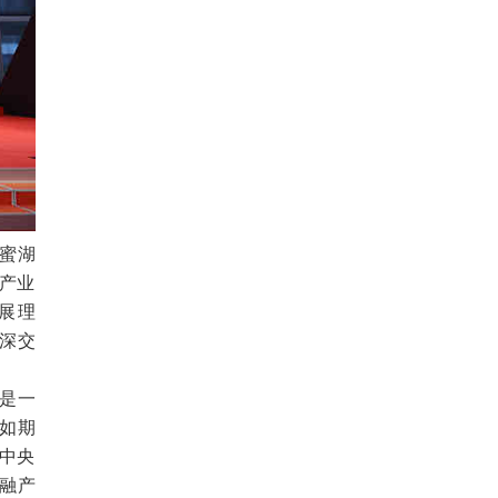
蜜湖
融产业
展理
深交
是一
如期
党中央
融产