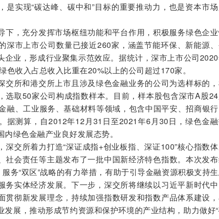
，是实现“碳达峰、碳中和”目标的重要推动力，也是资本市场
导下，充分发挥市场枢纽功能和平台作用，积极服务绿色企业
的深市上市公司数量已接近260家，涵盖节能环保、新能源、
头企业，形成行业聚集示范效应。据统计，深市上市公司202
中绿色收入占总收入比重在20%以上的公司超过170家。
深交所和港交所上市且涉及绿色金融业务的公司为选样标的，
，选取50家公司构成指数样本。目前，样本股包含深市A股2
合金融、工业服务、基础材料等领域，包含中国平安、招商银行
测算，自2012年12月31日至2021年6月30日，绿色金
出国内绿色金融产业良好发展态势。
深交所着力打造“深证成指+创业板指、深证100”核心指数
、社会责任等主题发布了一批中国新经济特色指数。本次发布
、服务“双区”战略的有力举措，有助于引导金融资源积极支持
服务实体经济发展。下一步，深交所将继续以习近平新时代中
面贯彻新发展理念，持续加强指数研发和指数产品体系建设，
业发展，推动形成节约资源和保护环境的产业结构，助力做好“