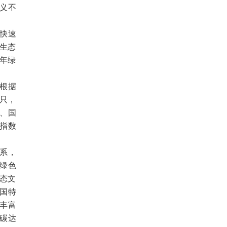
义不
快速
生态
0年绿
根据
4只，
、国
融指数
体系，
绿色
生态文
国特
丰富
碳达